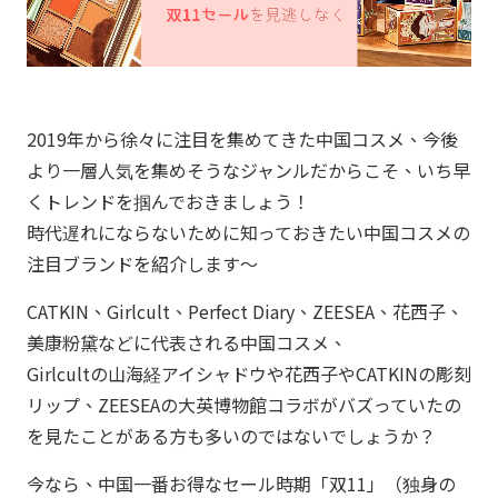
2019年から徐々に注目を集めてきた中国コスメ、今後
より一層人気を集めそうなジャンルだからこそ、いち早
くトレンドを掴んでおきましょう！
時代遅れにならないために知っておきたい中国コスメの
注目ブランドを紹介します～
CATKIN、Girlcult、Perfect Diary、ZEESEA、花西子、
美康粉黛などに代表される中国コスメ、
Girlcultの山海経アイシャドウや花西子やCATKINの彫刻
リップ、ZEESEAの大英博物館コラボがバズっていたの
を見たことがある方も多いのではないでしょうか？
今なら、中国一番お得なセール時期「双11」（独身の