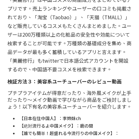
プリです。売上ランキングやユーザーの口コミも掲載さ
れており、「淘宝（Taobao）」、「天猫（TMALL）」
など販売しているコスメもたくさんまとめました。ユー
ザーは200万種類以上の化粧品の安全性や効能について
検索することが可能です。万種類の基礎成分を集め、商
品データが最も多く蓄積しているアプリと言えます。
「美麗修行」もtwitterで日本語公式アカウントを開設
するので、中国語不要コスメを検索できます。
検証方法３：美容系ユーチューバーのレビュー動画
プチプラアイテムが得意だったり、海外風メイクが上手
だったり～メイク動画で学びながら商品をご検討しまし
ょう！以下有名の美容系ユーチューバーを紹介します。
【日本在住中国人】：李姉妹ch
【絶対流行るよ中国メイク】：鹿の間
【誰でも簡単！超盛れる今流行りの中国メイク】：