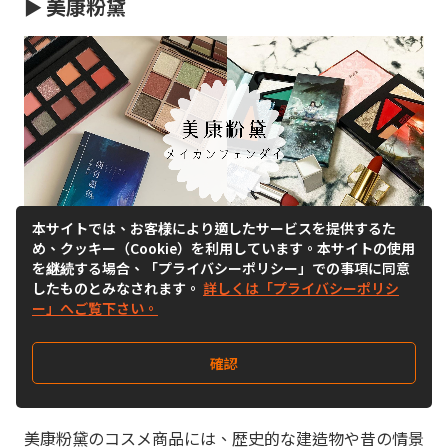
►
美康粉黛
本サイトでは、お客様により適したサービスを提供するた
め、クッキー（Cookie）を利用しています。本サイトの使用
を継続する場合、「プライバシーポリシー」での事項に同意
したものとみなされます。
詳しくは「プライバシーポリシ
ー」へご覧下さい。
中国では、中国らしさを盛り込んだ国潮(グオチャオ)が
トレンド。コスメと中国の伝統文化を掛け合わせたブラ
確認
ンドとして人気を集めているのが、美康粉黛(メイカン
フェンダイ)です。
美康粉黛のコスメ商品には、歴史的な建造物や昔の情景