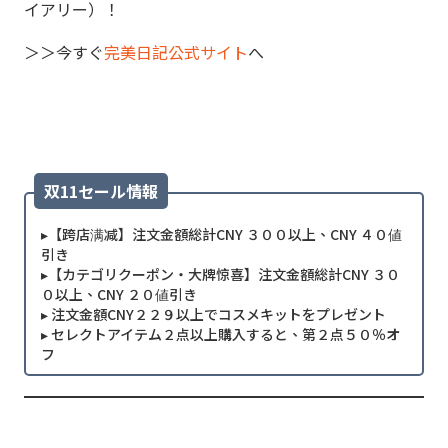
イアリー）！
＞＞今すぐ
完美日記公式サイト
へ
双11セール情報
▸【跨店满减】注文金額総計CNY ３００以上、CNY ４０値
引き
▸【カテゴリクーポン・大牌惊喜】注文金額総計CNY ３０
０以上、CNY ２０値引き
▸ 注文金額CNY２２９以上でコスメキットをプレゼント
▸ セレクトアイテム２点以上購入すると、第２点５０％オ
フ