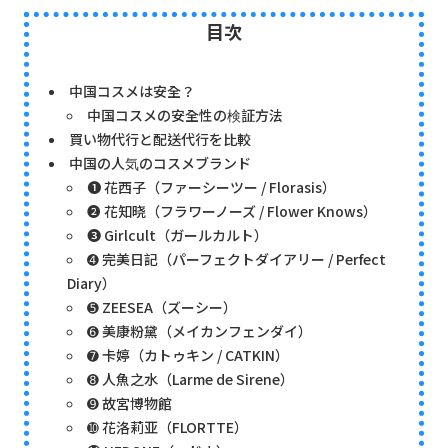
目次
中国コスメは安全？
中国コスメの安全性の検証方法
買い物代行と配送代行を比較
中国の人気のコスメブランド
➊ 花西子（ファーシーツー / Florasis）
➋ 花知晓（フラワーノーズ / Flower Knows）
➌ Girlcult（ガールカルト）
➍ 完美日記（パーフェクトダイアリー / Perfect
Diary）
➎ ZEESEA（ズーシー）
➏ 美康粉黛（メイカンフェンダイ）
➐ 卡婷（カトゥキン / CATKIN）
➑ 人魚之水（Larme de Sirene）
➒ 故宮博物館
➓ 花洛莉亚（FLORTTE）