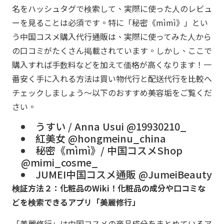
名をハッシュタグで検索して、実際に使った人のレビュ
ーを見ることは必須です。特に「秘密《mìmì》」とい
う中国コスメ購入代行通販は、実際に使ってみた人から
の口コミがたくさん掲載されています。しかし、ここで
購入すれば手数料などを加えて価格が高くなります！一
番安く手に入れる方法は
買い物代行と配送代行を比較へ
チェックしましょう～以下のおすすめ美容垢をご覧くだ
さい。
うすい / Anna Usui @19930210_
紅美女 @hongmeinu_china
秘密《mìmì》/ 中国コスメShop
@mimi_cosme_
JUMEI中国コスメ通販 @JumeiBeauty
検証方法２：化粧品のWiki！化粧品の成分や口コミな
どを検索できるアプリ「美麗修行」
「美麗修行」は中国コスメの商品成分をまとめているア