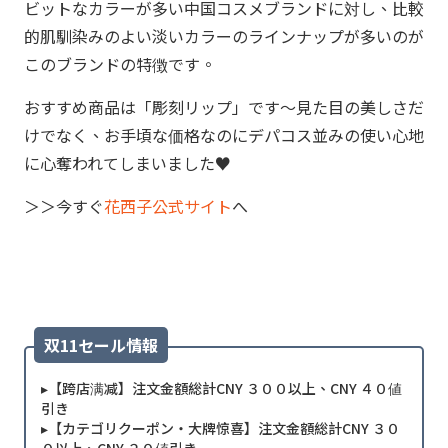
ビットなカラーが多い中国コスメブランドに対し、比較
的肌馴染みのよい淡いカラーのラインナップが多いのが
このブランドの特徴です。
おすすめ商品は「彫刻リップ」です～見た目の美しさだ
けでなく、お手頃な価格なのにデパコス並みの使い心地
に心奪われてしまいました♥
＞＞今すぐ
花西子公式サイト
へ
双11セール情報
▸【跨店满减】注文金額総計CNY ３００以上、CNY ４０値
引き
▸【カテゴリクーポン・大牌惊喜】注文金額総計CNY ３０