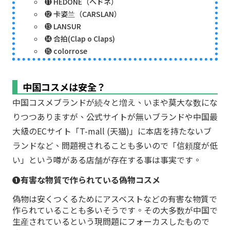
⓫ HEDONE（ヘドネ）
⓬ 卡姿兰（CARSLAN）
⓭ LANSUR
⓮ 合拍(Clap o Claps)
⓯ colorrose
中国コスメは安全？
中国コスメブランドが続々と増え、いまや莫大な数にな
りつつありますが、公式サイトが無いブランドや中国最
大級のECサイト「T-mall (天猫)」に本店を持たないブ
ランドなど、問題視されることも多いので「信頼度が低
い」という噂がある店舗が存在する事は事実です。
➊有害な物質で作られている偽物コスメ
偽物は安くつくるためにアスベストなどの有害な物質で
作られていることも多いそうです。その大多数が中国で
生産されているという現問題にフォーカスしたもので