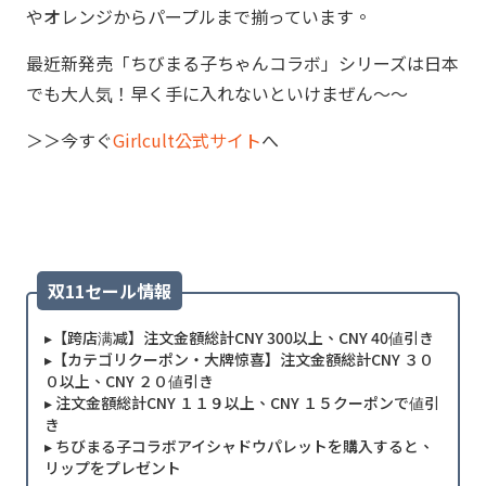
やオレンジからパープルまで揃っています。
最近新発売「ちびまる子ちゃんコラボ」シリーズは日本
でも大人気！早く手に入れないといけまぜん～～
＞＞今すぐ
Girlcult公式サイト
へ
双11セール情報
▸【跨店满减】注文金額総計CNY 300以上、CNY 40値引き
▸【カテゴリクーポン・大牌惊喜】注文金額総計CNY ３０
０以上、CNY ２０値引き
▸ 注文金額総計CNY １１９以上、CNY １５クーポンで値引
き
▸ ちびまる子コラボアイシャドウパレットを購入すると、
リップをプレゼント