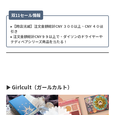
双11セール情報
▸【跨店满减】注文金額総計CNY ３００以上、CNY ４０値
引き
▸ 注文金額総計CNY９９以上で、ダイソンのドライヤーや
テディベアシリーズ商品を当たる！
►
Girlcult（ガールカルト）