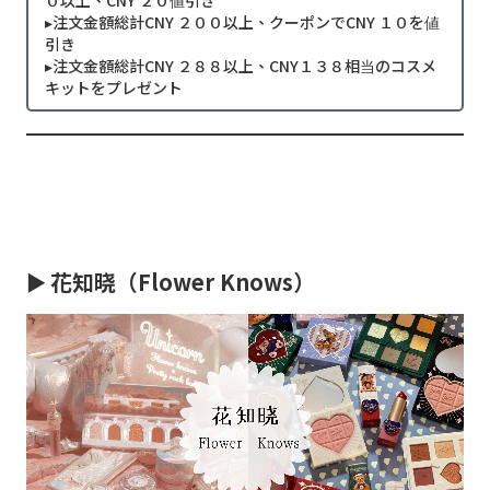
０以上、CNY ２０値引き
▸注文金額総計CNY ２００以上、クーポンでCNY １０を値
引き
▸注文金額総計CNY ２８８以上、CNY１３８相当のコスメ
キットをプレゼント
►
花知晓（Flower Knows）