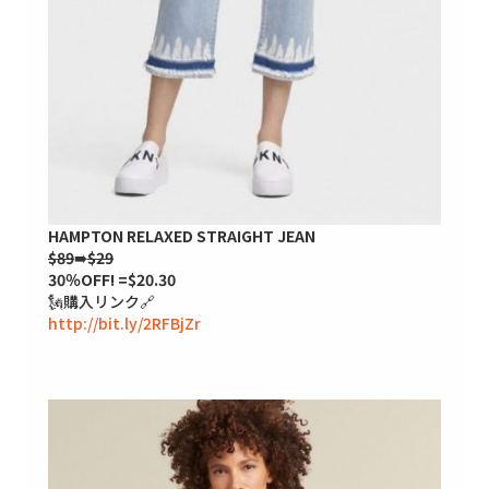
HAMPTON RELAXED STRAIGHT JEAN
$89
➠
$29
30％OFF! =$20.30
🗽購入リンク🔗
http://bit.ly/2RFBjZr