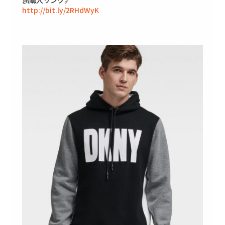
🗽購入リンク🔗
http://bit.ly/2RHdWyK