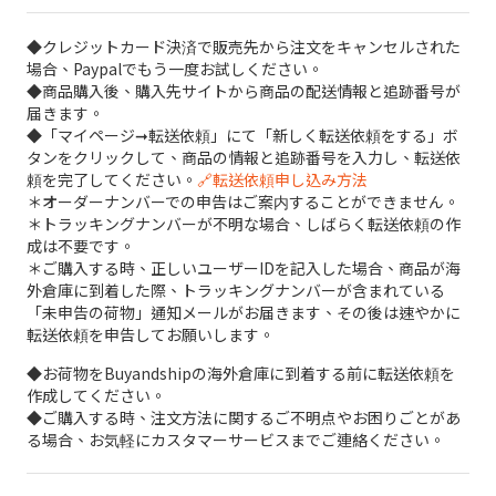
◆クレジットカード決済で販売先から注文をキャンセルされた
場合、Paypalでもう一度お試しください。
◆商品購入後、購入先サイトから商品の配送情報と追跡番号が
届きます。
◆「マイページ➞転送依頼」にて「新しく転送依頼をする」ボ
タンをクリックして、商品の情報と追跡番号を入力し、転送依
頼を完了してください。
🔗転送依頼申し込み方法
＊オーダーナンバーでの申告はご案内することができません。
＊トラッキングナンバーが不明な場合、しばらく転送依頼の作
成は不要です。
＊ご購入する時、正しいユーザーIDを記入した場合、商品が海
外倉庫に到着した際、トラッキングナンバーが含まれている
「未申告の荷物」通知メールがお届きます、その後は速やかに
転送依頼を申告してお願いします。
◆お荷物をBuyandshipの海外倉庫に到着する前に転送依頼を
作成してください。
◆ご購入する時、注文方法に関するご不明点やお困りごとがあ
る場合、お気軽にカスタマーサービスまでご連絡ください。