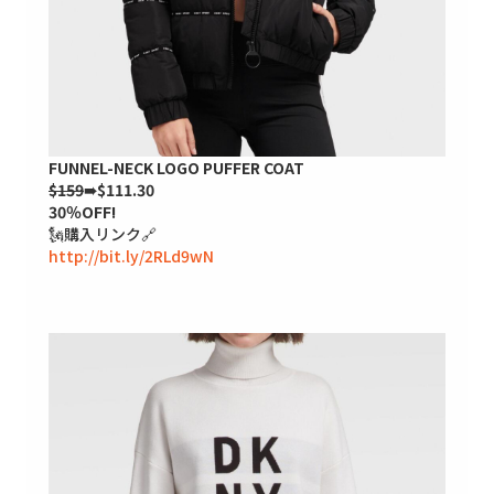
FUNNEL-NECK LOGO PUFFER COAT
$159
➠$111.30
30％OFF!
🗽購入リンク🔗
http://bit.ly/2RLd9wN