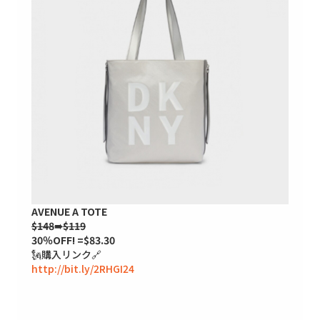
AVENUE A TOTE
$148
➠
$119
30％OFF! =$83.30
🗽購入リンク🔗
http://bit.ly/2RHGI24