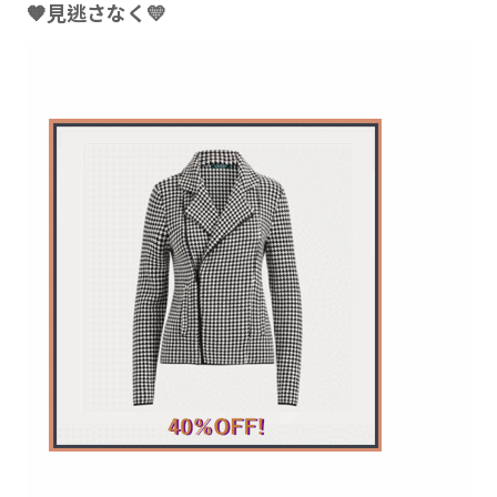
🧡見逃さなく💛