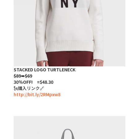
STACKED LOGO TURTLENECK
$89
➠
$69
30％OFF! =$48.30
🗽購入リンク🔗
http://bit.ly/2RMpxw8