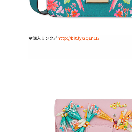
🐦購入リンク🔗
http://bit.ly/2QEn1I3