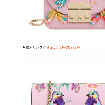
🐦購入リンク🔗
http://bit.ly/2Qz8xJb