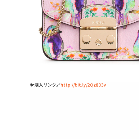
🐦購入リンク🔗
http://bit.ly/2Qz8D3v