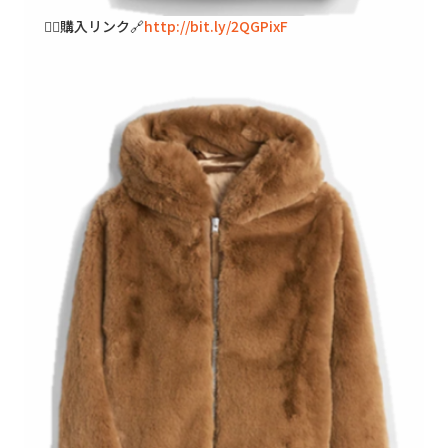
🐱‍👓購入リンク🔗
http://bit.ly/2QGPixF