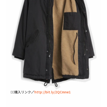
🐱‍👓購入リンク🔗
http://bit.ly/2QCmne1