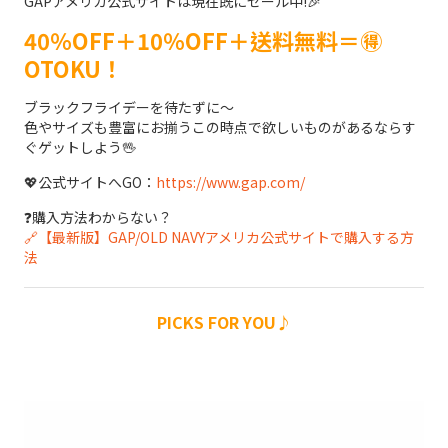
GAPアメリカ公式サイトは現在既にセール中!🎉
40％OFF＋10％OFF＋送料無料＝🉐
OTOKU！
ブラックフライデーを待たずに～
色やサイズも豊富にお揃うこの時点で欲しいものがあるならす
ぐゲットしよう🖖
💖公式サイトへGO：
https://www.gap.com/
❓購入方法わからない？
🔗【最新版】GAP/OLD NAVYアメリカ公式サイトで購入する方
法
PICKS FOR YOU♪