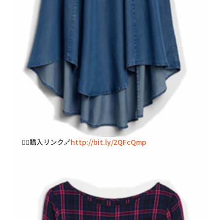
🐱‍👓購入リンク🔗
http://bit.ly/2QFcQmp