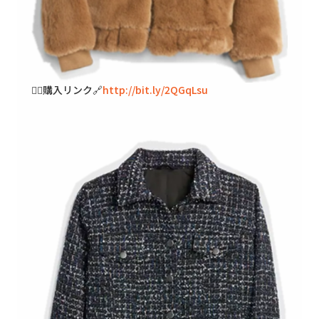
🐱‍👓購入リンク🔗
http://bit.ly/2QGqLsu