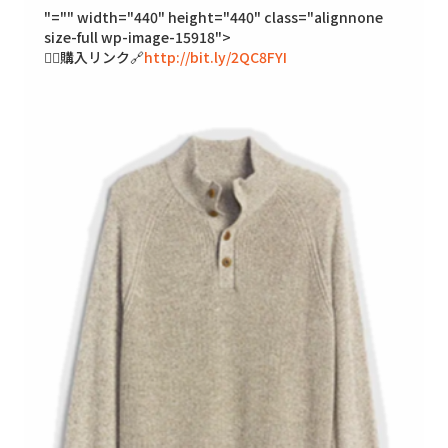
"="" width="440" height="440" class="alignnone
size-full wp-image-15918">
🐱‍👓購入リンク🔗
http://bit.ly/2QC8FYI