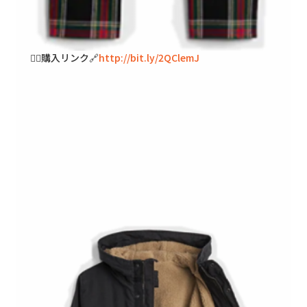
🐱‍👓購入リンク🔗
http://bit.ly/2QClemJ