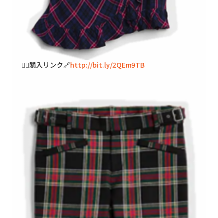
🐱‍👓購入リンク🔗
http://bit.ly/2QEm9TB