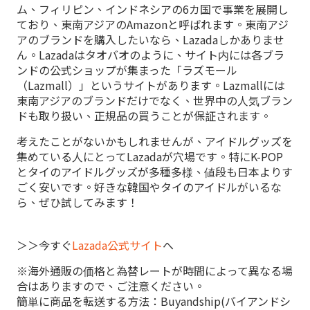
ム、フィリピン、インドネシアの6カ国で事業を展開し
ており、東南アジアのAmazonと呼ばれます。東南アジ
アのブランドを購入したいなら、Lazadaしかありませ
ん。Lazadaはタオバオのように、サイト内には各ブラ
ンドの公式ショップが集まった「ラズモール
（Lazmall）」というサイトがあります。Lazmallには
東南アジアのブランドだけでなく、世界中の人気ブラン
ドも取り扱い、正規品の買うことが保証されます。
考えたことがないかもしれませんが、アイドルグッズを
集めている人にとってLazadaが穴場です。特にK-POP
とタイのアイドルグッズが多種多様、値段も日本よりす
ごく安いです。好きな韓国やタイのアイドルがいるな
ら、ぜひ試してみます！
＞＞今すぐ
Lazada公式サイト
へ
※海外通販の価格と為替レートが時間によって異なる場
合はありますので、ご注意ください。
簡単に商品を転送する方法：Buyandship(バイアンドシ