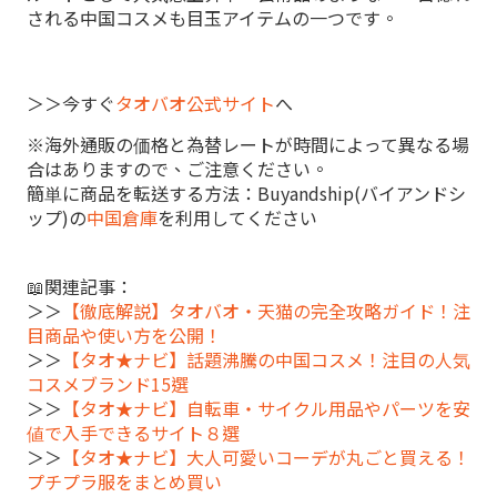
される中国コスメも目玉アイテムの一つです。
＞＞今すぐ
タオバオ公式サイト
へ
※海外通販の価格と為替レートが時間によって異なる場
合はありますので、ご注意ください。
簡単に商品を転送する方法：Buyandship(バイアンドシ
ップ)の
中国倉庫
を利用してください
📖関連記事：
＞＞
【徹底解説】タオバオ・天猫の完全攻略ガイド！注
目商品や使い方を公開！
＞＞
【タオ★ナビ】話題沸騰の中国コスメ！注目の人気
コスメブランド15選
＞＞
【タオ★ナビ】自転車・サイクル用品やパーツを安
値で入手できるサイト８選
＞＞
【タオ★ナビ】大人可愛いコーデが丸ごと買える！
プチプラ服をまとめ買い