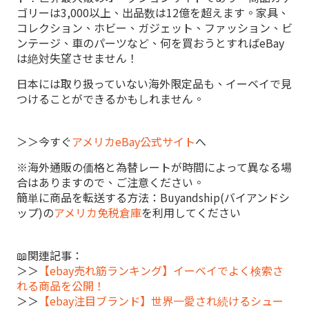
ゴリーは3,000以上、出品数は12億を超えます。家具、
コレクション、ホビー、ガジェット、ファッション、ビ
ンテージ、車のパーツなど、何を買おうとすればeBay
は絶対失望させません！
日本には取り扱っていない海外限定品も、イーベイで見
つけることができるかもしれません。
＞＞今すぐ
アメリカeBay公式サイト
へ
※海外通販の価格と為替レートが時間によって異なる場
合はありますので、ご注意ください。
簡単に商品を転送する方法：Buyandship(バイアンドシ
ップ)の
アメリカ免税倉庫
を利用してください
📖関連記事：
＞＞
【ebay売れ筋ランキング】イーベイでよく検索さ
れる商品を公開！
＞＞
【ebay注目ブランド】世界一愛され続けるシュー