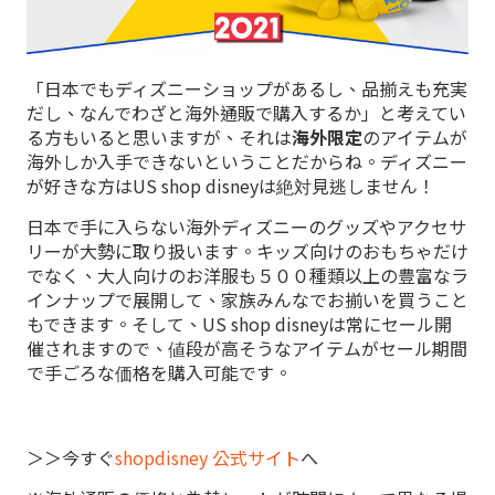
「日本でもディズニーショップがあるし、品揃えも充実
だし、なんでわざと海外通販で購入するか」と考えてい
る方もいると思いますが、それは
海外限定
のアイテムが
海外しか入手できないということだからね。ディズニー
が好きな方はUS shop disneyは絶対見逃しません！
日本で手に入らない海外ディズニーのグッズやアクセサ
リーが大勢に取り扱います。キッズ向けのおもちゃだけ
でなく、大人向けのお洋服も５００種類以上の豊富なラ
インナップで展開して、家族みんなでお揃いを買うこと
もできます。そして、US shop disneyは常にセール開
催されますので、値段が高そうなアイテムがセール期間
で手ごろな価格を購入可能です。
＞＞今すぐ
shopdisney 公式サイト
へ