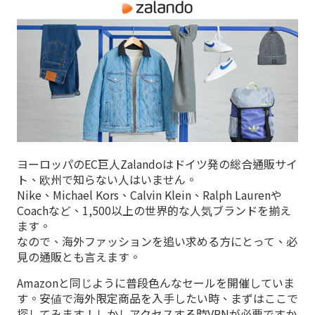
ヨーロッパのEC巨人Zalandoはドイツ発の総合通販サイ
ト、欧州で知らない人はいません。
Nike、Michael Kors、Calvin Klein、Ralph Laurenや
Coachなど、1,500以上の世界的な人気ブランドを揃え
ます。
なので、海外ファッションを追い求める方にとって、必
見の通販とも言えます。
Amazonと同じように普段色んなセールを開催していま
す。安値で海外限定商品を入手したい時、まずはここで
探してみます！しかしアクセスする時VPNが必要ですか