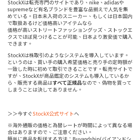
StockXは転売専門のサイトであり、nike、adidasや
supremeなど有名ブランドを豊富な品揃えで人気を集
めている。日本未入荷のスニーカー、もしくは日本国内
で取扱あるけど価格高いアイテムなら
価格が高いストリートファッショングッズ、ストックエ
クスでほぼ見つけることが可能、日本より激安価で購入
できます。
StockXは株取引のようなシステムを導入しています。
というのは、買い手の購入希望価格と売り手の定時額が
一致した時に初めて取引できることです。転売サイトで
すが、StockXが商品鑑定のシステムも導入しているか
ら、販売する商品は
すべて正規品
なので、偽物を買って
しまうことは決してありません。
＞＞今すぐ
StockX公式サイト
へ
※海外通販の価格と為替レートが時間によって異なる場
合はありますので、ご注意ください。
簡単に商品を転送する方法：Buyandship(バイアンドシ