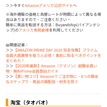
＞＞今すぐ
Amazonアメリカ公式サイト
へ
※海外通販の価格と為替レートが時間によって異なる場
合はありますので、ご注意ください。
簡単に商品を転送する方法：Buyandship(バイアンドシ
ップ)の
アメリカ免税倉庫
を利用してください
📖関連記事：
＞＞
【AMAZON PRIME DAY 2020 完全攻略】プライム
会員大感謝祭を狙う人必見！事前に知るべきポイントを
まとめた！
＞＞
【2020年最新】Amazon（アマゾン）超簡単買い
物、無料Prime会員登録ガイド
＞＞
【買い物コツ】Amazonでご注文時に、6つの簡単
なステップで、商品の誤配送・紛失を防ぐ
淘宝（タオバオ）