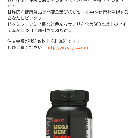
か。
世界的な健康食品専門店企業GNCがセール中～健康を重視する
あなたにピッタリ！
ビタミン、アミノ酸など色んなサプリを含め500点以上のアイ
テムが二つ目半額引きで超お得☆
注文金額がUS$49以上送料無料です！
ぜひご覧ください：
http://www.gnc.com