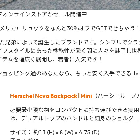
イ) カナダオンラインストアがセール開催中
リトルアメリカ）リュックをなんと30％オフでGETできちゃう
に生まれた兄弟によって誕生したブランドです。シンプルで
イフスタイルにあった機能性が瞬く間に人々を魅了し世
イテムを幅広く展開し、若者に人気です！
ピング通のあなたなら、もっと安く入手できるHerschel
Herschel Nova Backpack | Mini
（ハーシェル ノ
必要最小限な物をコンパクトに持ち運びできる実用的な 
は、デュアルトップのハンドルと細身のショルダー
サイズ： 約11 (H) x 8 (W) x 4.75 (D)