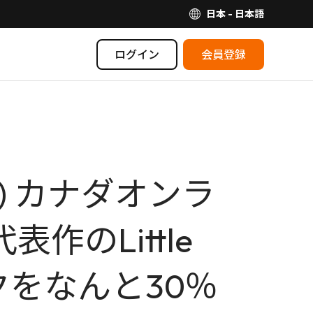
日本 - 日本語
ログイン
会員登録
ライ) カナダオンラ
のLittle
クをなんと30％