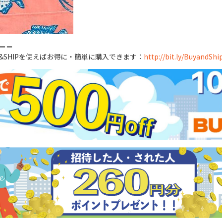
＝＝
&SHIPを使えばお得に・簡単に購入できます：
http://bit.ly/BuyandSh