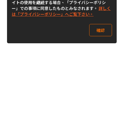
イトの使用を継続する場合、「プライバシーポリシ
ー」での事項に同意したものとみなされます。
詳しく
は「プライバシーポリシー」へご覧下さい。
確認
Follow Us
Buy&Ship Japan
buyandship.jp
Buy&Ship国際転送サービス