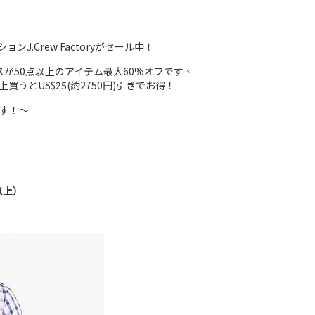
.Crew Factoryがセール中！
スが50点以上のアイテム最大60%オフです、
上買うとUS$25(約2750円)引きでお得！
ます！～
以上）