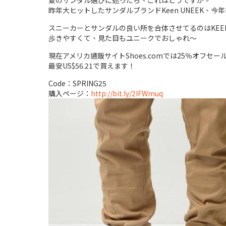
夏のサンダル選びに迷ったら、これはどうですか。
昨年大ヒットしたサンダルブランドKeen UNEEK、今
スニーカーとサンダルの良い所を合体させてるのはKEE
歩きやすくて、見た目もユニークでおしゃれ～
現在アメリカ通販サイトShoes.comでは25％オフセー
最安US$56.21で買えます！
Code：SPRING25
購入ページ：
http://bit.ly/2IFWmuq