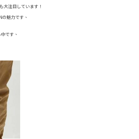
年も大注目しています！
Nの魅力です、
ル中です、