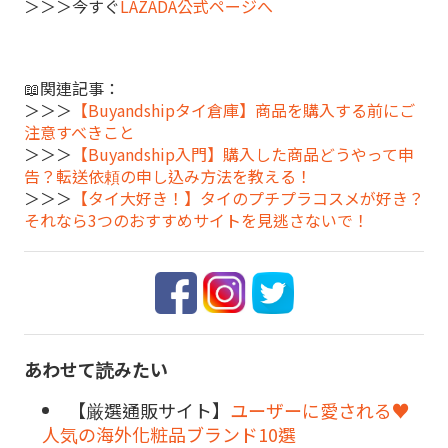
＞＞＞今すぐ
LAZADA公式ページへ
📖関連記事：
＞＞＞
【Buyandshipタイ倉庫】商品を購入する前にご
注意すべきこと
＞＞＞
【Buyandship入門】購入した商品どうやって申
告？転送依頼の申し込み方法を教える！
＞＞＞
【タイ大好き！】タイのプチプラコスメが好き？
それなら3つのおすすめサイトを見逃さないで！
あわせて読みたい
【厳選通販サイト】
ユーザーに愛される♥
人気の海外化粧品ブランド10選