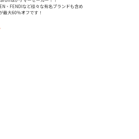
iaromaがサマーセールー！！
MCQUEEN、FENDIなど様々な有名ブランドも含め
が最大60％オフです！
/