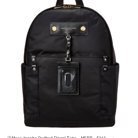
③Marc Jacobs Quilted Floral Tote MSRP
$215
➞