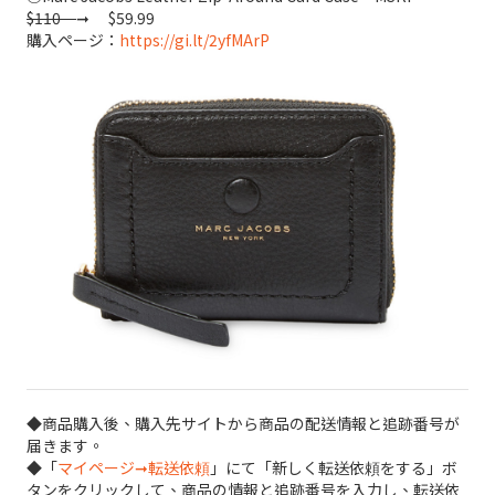
$110
➞ $59.99
購入ページ：
https://gi.lt/2yfMArP
◆商品購入後、購入先サイトから商品の配送情報と追跡番号が
届きます。
◆「
マイページ➞転送依頼
」にて「新しく転送依頼をする」ボ
タンをクリックして、商品の情報と追跡番号を入力し、転送依