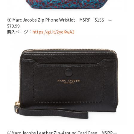
④ Marc Jacobs Zip Phone Wristlet MSRP
$155
➞
$79.99
購入ページ：
https://gi.lt/2yeKwA3
⑤Marc Jacobs Leather Zip-Around Card Case MSRP