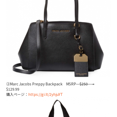
②Marc Jacobs Preppy Backpack MSRP
$250
➞
$129.99
購入ページ：
https://gi.lt/2yhjuYT