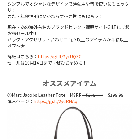
シンプルでオシャレなデザインで通勤用や普段使いにもピッタ
リ！
また、年齢性別にかかわらず～男性にも似合う！
現在、あの海外有名のブランドセレクト通販サイトGILTにて超
お得セール中！
バッグ、アクセサリ、合わせ二百点以上のアイテムが半額以上
オフ～★
詳細はこちら：
https://gi.lt/2ycUQZC
セールは10月14日まで、ぜひお早めに！
オススメアイテム
①Marc Jacobs Leather Tote MSRP
$375
➞ $199.99
購入ページ：
https://gi.lt/2ydRNAq