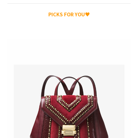
PICKS FOR YOU♥