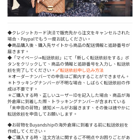
◆クレジットカード決済で販売先から注文をキャンセルされた
場合、Paypalでもう一度お試しください。
◆商品購入後、購入先サイトから商品の配送情報と追跡番号が
届きます。
◆「マイページ➞転送依頼」にて「新しく転送依頼をする」ボ
タンをクリックして、商品の情報と追跡番号を入力し、転送依
頼を完了してください。
🔗転送依頼申し込み方法
＊オーダーナンバーでの申告はご案内することができません。
＊トラッキングナンバーが不明な場合、しばらく転送依頼の作
成は不要です。
＊ご購入する時、正しいユーザーIDを記入した場合、商品が海
外倉庫に到着した際、トラッキングナンバーが含まれている
「未申告の荷物」通知メールがお届きます、その後は速やかに
転送依頼を申告してお願いします。
◆お荷物をBuyandshipの海外倉庫に到着する前に転送依頼を
作成してください。
◆ご購入する時、注文方法に関するご不明点やお困りごとがあ