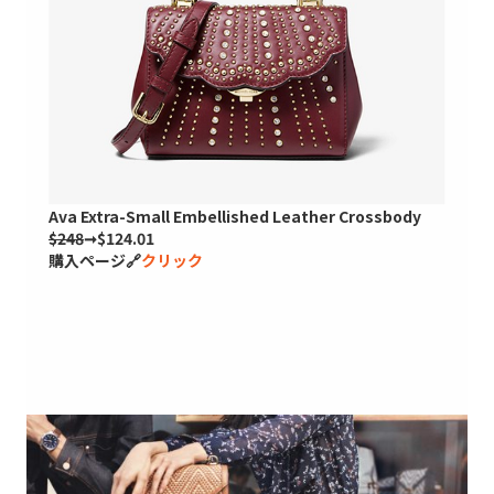
Ava Extra-Small Embellished Leather Crossbody
$248
➞$124.01
購入ページ🔗
クリック