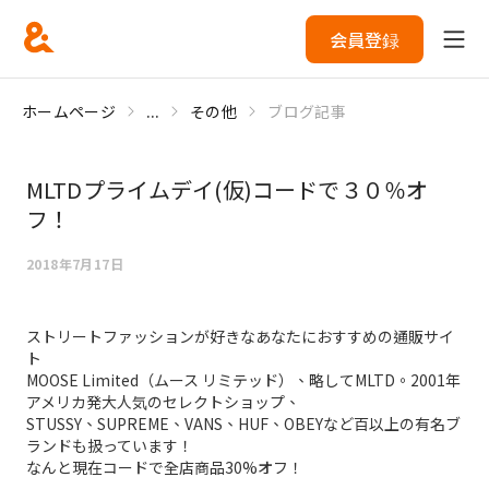
会員登録
ホームページ
...
その他
ブログ記事
MLTDプライムデイ(仮)コードで３０％オ
フ！
2018年7月17日
ストリートファッションが好きなあなたにおすすめの通販サイ
ト
MOOSE Limited（ムース リミテッド）、略してMLTD。2001年
アメリカ発大人気のセレクトショップ、
STUSSY、SUPREME、VANS、HUF、OBEYなど百以上の有名ブ
ランドも扱っています！
なんと現在コードで全店商品30%オフ！