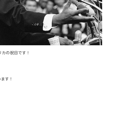
リカの祝日です！
います！
！