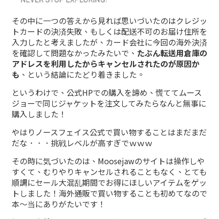
その中に一つの答えから見れば思いづいたのはクレジッ
トカードの決済失敗、もしくは配送不可のお届け住所を
入力したと考えましたが、カード会社に今回の海外決済
を確認して問題なかったみたいで、
たぶん転送用倉庫の
アドレスを利用したからキャンセルされたのが原因か
も
、という結論にたどり着きました。
というわけで、公式HPでの購入を諦め、慌ててムース
ジョーで同じジャケットを注文してみたらなんと無事に
購入しました！
やはりノースフェイス公式で買い物することはまだまだ
だな．．．挑戦レベルが高すぎでｗｗｗ
その時に気づいたのは、Moosejawのサイトは操作しや
すくて、むりやりキャンセルされることもなく、とても
順調にセール大混乱期間でお得にほしいアイテムをゲッ
トしました！海外通販で買い物することも初めてなので
本～当にありがたいです！