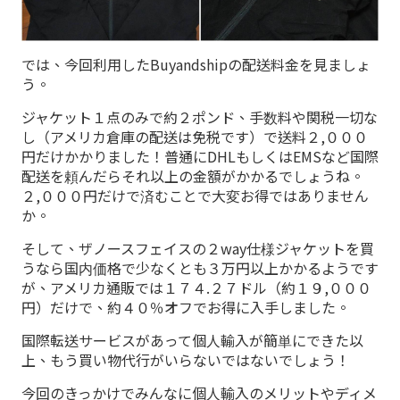
では、今回利用したBuyandshipの配送料金を見ましょ
う。
ジャケット１点のみで約２ポンド、手数料や関税一切な
し（アメリカ倉庫の配送は免税です）で送料２,０００
円だけかかりました！普通にDHLもしくはEMSなど国際
配送を頼んだらそれ以上の金額がかかるでしょうね。
２,０００円だけで済むことで大変お得ではありません
か。
そして、ザノースフェイスの２way仕様ジャケットを買
うなら国内価格で少なくとも３万円以上かかるようです
が、アメリカ通販では１７４.２７ドル（約１９,０００
円）だけで、約４０％オフでお得に入手しました。
国際転送サービスがあって個人輸入が簡単にできた以
上、もう買い物代行がいらないではないでしょう！
今回のきっかけでみんなに個人輸入のメリットやディメ