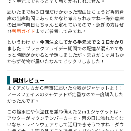
で、手元までもっと早く届くかもしれません。
届いたまで約３日間だけかかった理由はちょうど香港倉
庫の出庫時間にあったかなと考えられますね～海外倉庫
の出庫作業日もちゃんと定めているので、急ぎの方はぜ
ひ
利用ガイド
までご参考してみてね。
というわけで、
今回注文してから手元まで２２日かかり
ました。
ブラックフライデー期間での配達が混んでても
っと時間がかかると予想しましたが、まさか１ヶ月もか
からず荷物が届いたなんてビックリしました！
開封レビュー
よくアメリカから無事に届いたな我がジャケットよ！！
ノースフェイスのジャケットが定番なので一度購入した
かったんです。
この撥水性や保温性を兼ね備えた２in１ジャケットは、
アウターがマウンテンパーカーで、雨の日に濡れたくな
いなら、レインウェアとして活用できそうですね。ダウ
ンライナーも取り外すことでライトダウンジャケットと