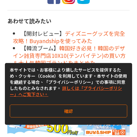
あわせて読みたい
【開封レビュー】
ディズニーグッズを完全
攻略！Buyandshipを使ってみた
【韓流ブーム】
韓国好き必見！韓国のデザ
イン雑貨専門店10X10(テンバイテン)の買い方
＆大人気韓国ブランドをまとめた
【買い物ガイド】
赤ちゃんに着せたい！
本サイトでは、お客様により適したサービスを提供するた
め、クッキー（Cookie）を利用しています。本サイトの使用
Ralph Laurenアメリカ公式サイトの利用ガイド
を継続する場合、「プライバシーポリシー」での事項に同意
【タオ★ナビ】
話題沸騰の中国コスメ！注
したものとみなされます。
詳しくは「プライバシーポリシ
目の人気コスメブランド15選
ー」へご覧下さい。
【比較してみた】
買い物代行サービスと配
送代行サービスの違いを比較！
確認