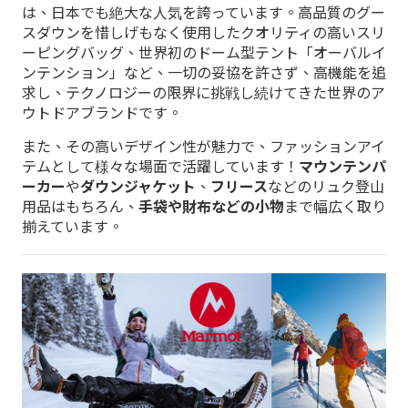
は、日本でも絶大な人気を誇っています。高品質のグー
スダウンを惜しげもなく使用したクオリティの高いスリ
ーピングバッグ、世界初のドーム型テント「オーバルイ
ンテンション」など、一切の妥協を許さず、高機能を追
求し、テクノロジーの限界に挑戦し続けてきた世界のア
ウトドアブランドです。
また、その高いデザイン性が魅力で、ファッションアイ
テムとして様々な場面で活躍しています！
マウンテンパ
ーカー
や
ダウンジャケット
、
フリース
などのリュク登山
用品はもちろん、
手袋や財布などの小物
まで幅広く取り
揃えています。