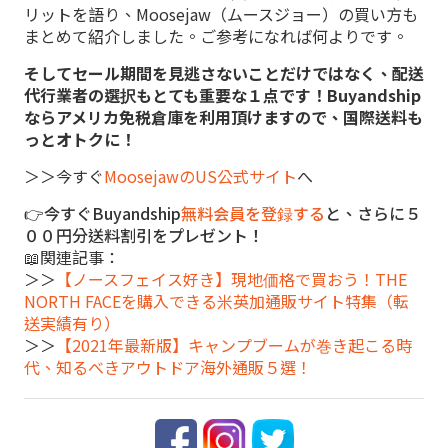
リットを語り、Moosejaw（ムースジョー）の買い方も
まとめて紹介しました。ご参考になれば何よりです。
そしてセール期間を見逃さないことだけではなく、配送
代行業者の選択もとても重要な１点です！Buyandship
ならアメリカ免税倉庫を利用頂けますので、国際送料も
っとオトクに！
＞＞今すぐ
MoosejawのUS公式サイト
へ
👉今すぐBuyandship
無料会員を登録する
と、さらに５
００円分送料割引をプレゼント！
📖関連記事：
＞＞
【ノースフェイス好き】現地価格で買おう！THE
NORTH FACEを購入できる米英加通販サイト特集（転
送実績有り）
＞＞
【2021年最新版】キャンプブームが巻き起こる時
代、知るべきアウトドア海外通販５選！