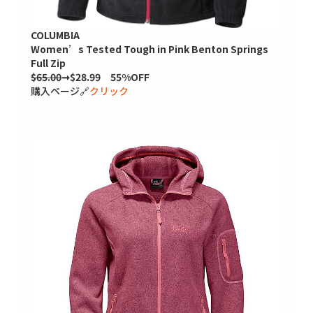
COLUMBIA
Women’s Tested Tough in Pink Benton Springs
Full Zip
$65.00
➞$28.99 55%OFF
購入ページ🔗
クリック