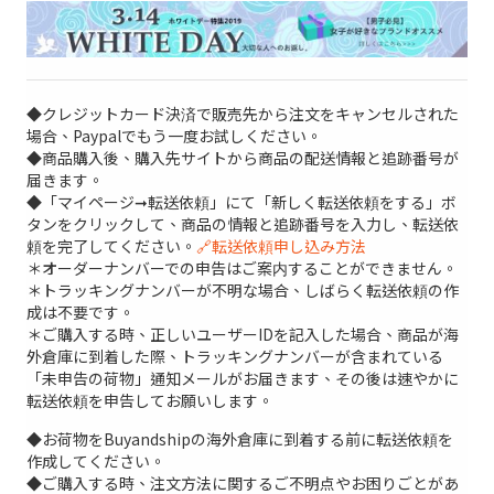
◆クレジットカード決済で販売先から注文をキャンセルされた
場合、Paypalでもう一度お試しください。
◆商品購入後、購入先サイトから商品の配送情報と追跡番号が
届きます。
◆「マイページ➞転送依頼」にて「新しく転送依頼をする」ボ
タンをクリックして、商品の情報と追跡番号を入力し、転送依
頼を完了してください。
🔗転送依頼申し込み方法
＊オーダーナンバーでの申告はご案内することができません。
＊トラッキングナンバーが不明な場合、しばらく転送依頼の作
成は不要です。
＊ご購入する時、正しいユーザーIDを記入した場合、商品が海
外倉庫に到着した際、トラッキングナンバーが含まれている
「未申告の荷物」通知メールがお届きます、その後は速やかに
転送依頼を申告してお願いします。
◆お荷物をBuyandshipの海外倉庫に到着する前に転送依頼を
作成してください。
◆ご購入する時、注文方法に関するご不明点やお困りごとがあ