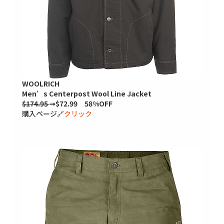
WOOLRICH
Men’s Centerpost Wool Line Jacket
$174.95
➞$72.99 58%OFF
購入ページ🔗
クリック