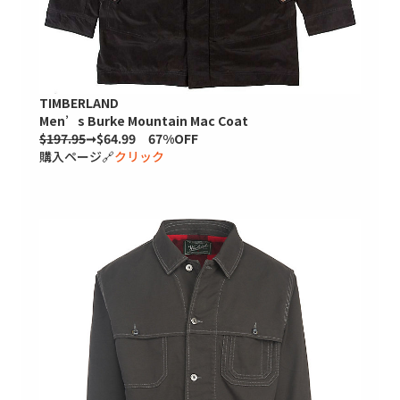
TIMBERLAND
Men’s Burke Mountain Mac Coat
$197.95
➞$64.99 67%OFF
購入ページ🔗
クリック