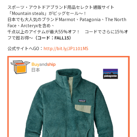
スポーツ・アウトドアブランド用品セレクト通販サイト
「Mountain steals」がビッグセール～！
日本でも大人気のブランドMarmot、Patagonia、The North
Face、Arcteryxを含め、
千点以上のアイテムが最大55%オフ！ コードでさらに15％オ
フで超お得～
（コード：FALL15）
公式サイトへGO：
http://bit.ly/JP1101MS