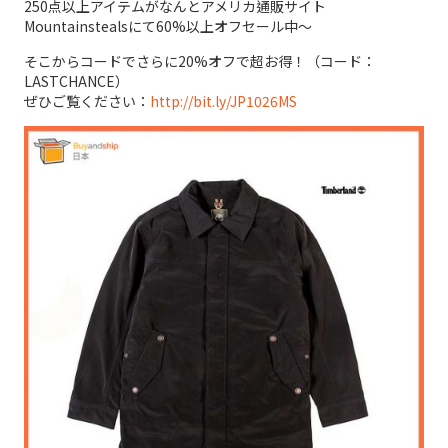
250点以上アイテムがなんとアメリカ通販サイト
Mountainstealsにて60%以上オフセール中～
そこからコードでさらに20%オフで超お得！（コード：
LASTCHANCE）
ぜひご覧ください：
http://bit.ly/JP1026MS