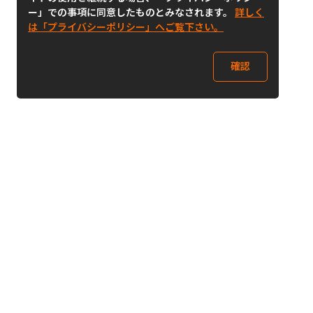
ー」での事項に同意したものとみなされます。
詳しく
は「プライバシーポリシー」へご覧下さい。
確認
Follow Us
Buy&Ship Japan
buyandship.jp
Buy&Ship国際転送サービス