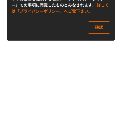
ー」での事項に同意したものとみなされます。
詳しく
は「プライバシーポリシー」へご覧下さい。
確認
Follow Us
Buy&Ship Japan
buyandship.jp
Buy&Ship国際転送サービス