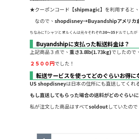
★クーポンコード
【shipmagic】
を利用すると
なので、
shopdisney→Buyandshipア
ちなみにTシャツとオルくんは元々それぞれ
30～35
ドルでしたが
Buyandshipに支払った転送料金は？
上記商品３点で、
重さ3.8lb(1.73kg)
でしたので
２５００円
でした！
転送サービスを使ってどのぐらいお得に
US shopdisney
は日本の住所にも直送してくれ
もし直送してもらった場合の送料がどのぐらいに
私が注文した商品はすべて
soldout
していたので