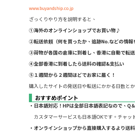
www.buyandship.co.jp
ざっくりやり方を説明すると、
①海外のオンラインショップでお買い物♪
②転送依頼（何を買ったか、追跡No.などの情報
③荷物が各国の倉庫に到着し、香港に自動で転送
④全部香港に到着したら送料の確認&支払い
⑤１週間から２週間ほどでお家に届く！
購入したサイトの発送日や転送にかかる日数とか
おすすめポイント
・日本語対応！HPは全部日本語表記なので、Q
カスタマーサービスも日本語OKです。チャッ
・オンラインショップから直接購入するより送料