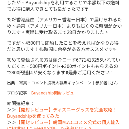
したが、Buyandshipを利用することで半額以下の送料
でお得に購入できとても良かったです❣️
ただ香港経由（アメリカー香港ー日本）で届けられるた
め、通常（アメリカー日本）よりも届くのに時間がかか
ります。実際に受け取るまで28日かかりました。
ですが、4500円も節約したことを考えればかなりお得
だと思います！👍時間に余裕がある方オススメです✨
初めて登録される方は紹介コード6771413255いれてい
ただくと、500円ポイント➕300ポイントももらえるの
で800円送料が安くなります❣️是非ご活用ください！
出典：写真・コメント投稿大募集キャンペーン｜参加者Lさん
ブログ記事：
Buyandship開封レビュー
📖関連記事：
＞＞
【開封レビュー】ディズニーグッズを完全攻略！
Buyandshipを使ってみた
＞＞
【開封レビュー】韓国M.A.Cコスメ公式の個人輸入
に初挑戦！2万円ほど得した秘密とは…？