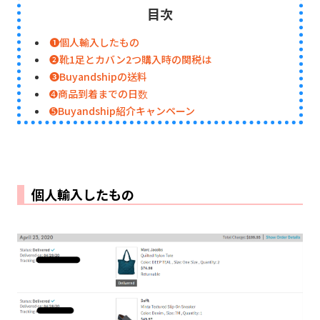
目次
➊個人輸入したもの
➋靴1足とカバン2つ購入時の関税は
➌Buyandshipの送料
➍商品到着までの日数
➎Buyandship紹介キャンペーン
個人輸入したもの