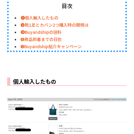
目次
➊個人輸入したもの
➋靴1足とカバン2つ購入時の関税は
➌Buyandshipの送料
➍商品到着までの日数
➎Buyandship紹介キャンペーン
個人輸入したもの