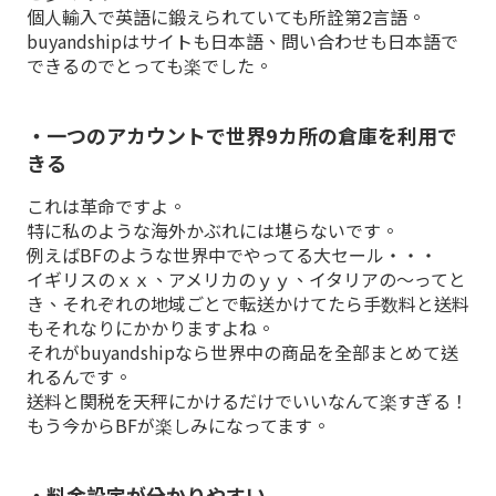
個人輸入で英語に鍛えられていても所詮第2言語。
buyandshipはサイトも日本語、問い合わせも日本語で
できるのでとっても楽でした。
・一つのアカウントで世界9カ所の倉庫を利用で
きる
これは革命ですよ。
特に私のような海外かぶれには堪らないです。
例えばBFのような世界中でやってる大セール・・・
イギリスのｘｘ、アメリカのｙｙ、イタリアの〜ってと
き、それぞれの地域ごとで転送かけてたら手数料と送料
もそれなりにかかりますよね。
それがbuyandshipなら世界中の商品を全部まとめて送
れるんです。
送料と関税を天秤にかけるだけでいいなんて楽すぎる！
もう今からBFが楽しみになってます。
・料金設定が分かりやすい