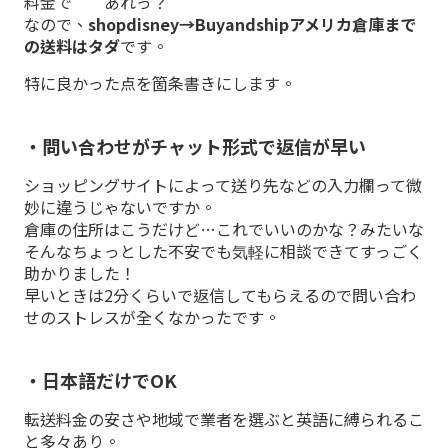
料金で ”あれっ？”
なので、
shopdisney→Buyandshipアメリカ倉庫まで
の送料はタダ
です。
特に良かった点を箇条書きにします。
・問い合わせがチャット形式で返信が早い
ショッピングサイトによって送り先などの入力欄って微
妙に違うじゃないですか。
倉庫の住所はこうだけど…これでいいのかな？みたいな
そんなちょっとした不安でも気軽に相談できてすっごく
助かりました！
早いときは2分くらいで返信してもらえるので問い合わ
せのストレスが全くなかったです。
・日本語だけでOK
転送料金の安さや地域で業者を選ぶと英語に縛られるこ
と多々あり。