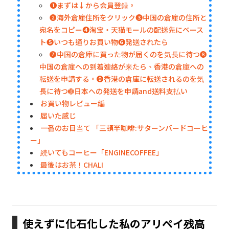
❶まずは↓から会員登録。
❷海外倉庫住所をクリック❸中国の倉庫の住所と
宛名をコピー❹淘宝・天猫モールの配送先にペース
ト❺いつも通りお買い物❻発送されたら
❼中国の倉庫に買った物が届くのを気長に待つ❽
中国の倉庫への到着連絡が来たら、香港の倉庫への
転送を申請する。❾香港の倉庫に転送されるのを気
長に待つ➓日本への発送を申請and送料支払い
お買い物レビュー編
届いた感じ
一番のお目当て 「三頓半咖啡:サターンバードコーヒ
ー」
続いてもコーヒー「ENGINECOFFEE」
最後はお茶！CHALI
使えずに化石化した私のアリペイ残高