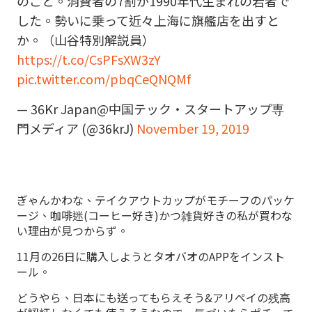
のこと。消費者の7割が1990年代生まれの若者で
した。勢いに乗って近々上海に旗艦店を出すと
か。（山谷特別解説員）
https://t.co/CsPFsXW3zY
pic.twitter.com/pbqCeQNQMf
— 36Kr Japan@中国テック・スタートアップ専
門メディア (@36krJ)
November 19, 2019
ぎゃんかわな、テイクアウトカップがモチーフのパッケ
ージ、咖啡迷(コーヒー好き)かつ雑貨好きの私が買わな
い理由が見つからず。
11月の26日に購入しようとタオバオのAPPをインスト
ール。
どうやら、日本にも送ってもらえそう&アリペイの残高