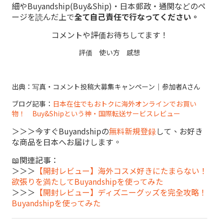
細やBuyandship(Buy&Ship)・日本郵政・通関などのペ
ージを読んだ上で
全て自己責任で行なってください。
コメントや評価お待ちしてます！
評価 使い方 感想
出典：写真・コメント投稿大募集キャンペーン｜参加者Aさん
ブログ記事：
日本在住でもおトクに海外オンラインでお買い
物！ Buy&Shipという神・国際転送サービスレビュー
＞＞＞今すぐBuyandshipの
無料新規登録
して、お好き
な商品を日本へお届けします。
📖関連記事：
＞＞＞
【開封レビュー】海外コスメ好きにたまらない！
欲張りを満たしてBuyandshipを使ってみた
＞＞＞
【開封レビュー】ディズニーグッズを完全攻略！
Buyandshipを使ってみた