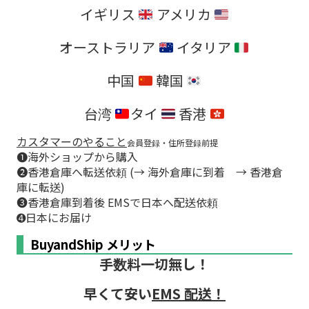
イギリス
アメリカ
オーストラリア
イタリア
中国
韓国
台湾
タイ
香港
カスタマーのやること
会員登録・住所登録前提
➊海外ショップから購入
➋香港倉庫へ転送依頼 (→ 海外倉庫に到着 → 香港倉
庫に転送)
➌香港倉庫到着後 EMSで日本へ配送依頼
➍日本にお届け
BuyandShip メリット
手数料一切無し！
早くて安い
EMS 配送！