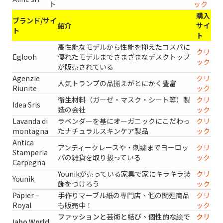
ト
ック
購入
ブランド/サイ
紹介
サイ
ト
ト
高性能なモデルから性能を抑えたコスパに
クリ
Eglooh
優れたモデルまでさまざまなデスクトップ
ック
が販売されている
Agenzie
クリ
人気トランプの品揃えがとにかく豊富
Riunite
ック
衛生材料（ガーゼ・マスク・シート等）製
クリ
Idea Srls
造の会社
ック
Lavanda di
ラベンダーを基にオーガニックにこだわっ
クリ
montagna
たナチュラルスキンケア製品
ック
Antica
アンティークレースや・刺繍までヨーロッ
クリ
Stamperia
パの雑貨を取り扱っている
ック
Carpegna
Younikが売っている家具で家にキラキラ装
クリ
Younik
飾をつけろう
ック
Papier –
手作りマーブル紙の専門店、他の関連商品
クリ
Royal
も販売中！
ック
ファッションと芸術と結び、個性的な絵で
クリ
Iabo World