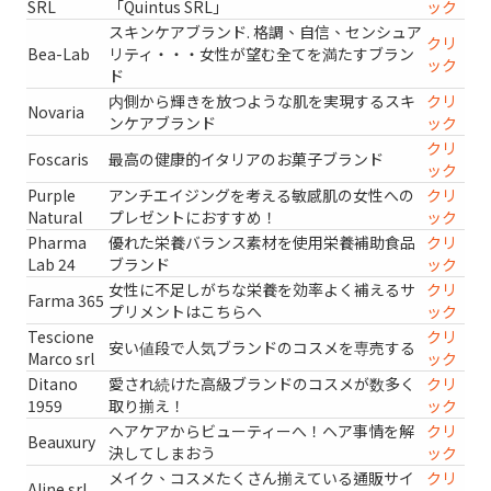
SRL
「Quintus SRL」
ック
スキンケアブランド. 格調、自信、センシュア
クリ
Bea-Lab
リティ・・・女性が望む全てを満たすブラン
ック
ド
内側から輝きを放つような肌を実現するスキ
クリ
Novaria
ンケアブランド
ック
クリ
Foscaris
最高の健康的イタリアのお菓子ブランド
ック
Purple
アンチエイジングを考える敏感肌の女性への
クリ
Natural
プレゼントにおすすめ！
ック
Pharma
優れた栄養バランス素材を使用栄養補助食品
クリ
Lab 24
ブランド
ック
女性に不足しがちな栄養を効率よく補えるサ
クリ
Farma 365
プリメントはこちらへ
ック
Tescione
クリ
安い値段で人気ブランドのコスメを専売する
Marco srl
ック
Ditano
愛され続けた高級ブランドのコスメが数多く
クリ
1959
取り揃え！
ック
ヘアケアからビューティーへ！ヘア事情を解
クリ
Beauxury
決してしまおう
ック
メイク、コスメたくさん揃えている通販サイ
クリ
Aline srl