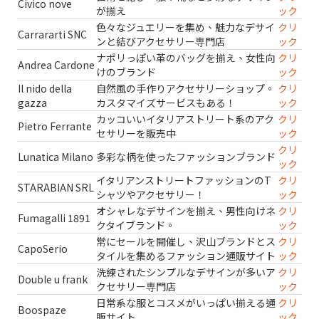
Civico nove
が揃え
ック
色々なジュエリーを集め、魅力なデサイ
クリ
Carrararti SNC
ンと結びアクセサリー専門店
ック
ナポリっぽい革のバッグを揃え、女性向
クリ
Andrea Cardone
けのブランド
ック
Il nido della
自然風の手作りアクセサリーショップ。
クリ
gazza
カスタマイズサービスもある！
ック
カッコいいイタリアストリート系のアク
クリ
Pietro Ferrante
セサリーを販売中
ック
クリ
Lunatica Milano
多彩な柄を使ったファッションブランド
ック
イタリアンストリートファッションのT
クリ
STARABIAN SRL
シャツやアクセサリー！
ック
オシャレなデサインを揃え、男性向けネ
クリ
Fumagalli 1891
クタイブランド。
ック
常にセールを開催し、沢山ブランドとス
クリ
CapoSerio
タイルを集めるファッション通販サイト
ック
洗練されたシンプルなデサインが多いア
クリ
Double u frank
クセサリー専門店
ック
日常系な服とコスメがいっぱい揃える通
クリ
Boospaze
販サイト
ック