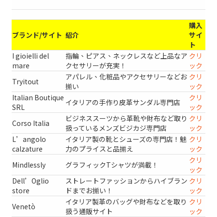
購入
ブランド/サイト
紹介
サイ
ト
I gioielli del
指輪、ピアス、ネックレスなど上品なア
クリ
mare
クセサリーが充実！
ック
アパレル、化粧品やアクセサリーなどお
クリ
Tryitout
揃い
ック
Italian Boutique
クリ
イタリアの手作り皮革サンダル専門店
SRL
ック
ビジネススーツから革靴や財布など取り
クリ
Corso Italia
扱っているメンズビジカジ専門店
ック
L’angolo
イタリア製の靴とシューズの専門店！魅
クリ
calzature
力のプライスと品揃え
ック
クリ
Mindlessly
グラフィックTシャツが満載！
ック
Dell’Oglio
ストレートファッションからハイブラン
クリ
store
ドまでお揃い！
ック
イタリア製革のバッグや財布などを取り
クリ
Venetò
扱う通販サイト
ック