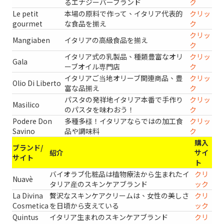
るエナジーバーブランド
ク
Le petit
本場の原料で作って、イタリア代表的
クリッ
gourmet
な食品を揃え
ク
クリッ
Mangiaben
イタリアの高級食品を揃え
ク
イタリア式の乳製品、種類豊富なオリ
クリッ
Gala
ーブオイル専門店
ク
イタリアご当地オリーブ関連商品、豊
クリッ
Olio Di Liberto
富な品揃え
ク
パスタの発祥地イタリア本番で手作り
クリッ
Masilico
のパスタを味わおう！
ク
Podere Don
多種多様！イタリアならではの加工食
クリッ
Savino
品や調味料
ク
購入
ブランド/
紹介
サイ
サイト
ト
バイオラブ化粧品は植物療法から生まれたイ
クリ
Nuavè
タリア産のスキンケアブランド
ック
La Divina
贅沢なスキンケアクリームは、女性の美しさ
クリ
Cosmetica
を日頃から支えている
ック
Quintus
イタリア生まれのスキンケアブランド
クリ