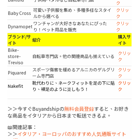
ク
可愛い子供服を集め、多種多様なスタイ
クリッ
Baby Cross
ルから選べる
ク
ワンチャンが大好きなあなたにぴった
クリッ
Dynamopet
り！ペット用品を販売
ク
ブランド/サ
購入サ
紹介
イト
イト
Bike-
クリッ
store-
自転車専門店。他の関連商品も揃えている
ク
Treviso
スポーツ傷害を緩めるアルニカのゲルグリ
クリッ
Piquared
ーム専門店
ク
靴代わりに、ネークフィットを足の下に貼
クリッ
Nakefit
り、裸足のように楽しもう！
ク
＞＞今すぐBuyandshipの
無料会員登録
すると、お好き
な商品をイタリアから日本まで転送できるよ。
📖関連記事：
＞＞
イタリア・ヨーロッパのおすすめ人気通販サイト