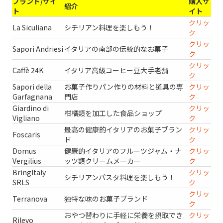
ブランド/サイ
購入サ
紹介
ト
イト
クリッ
La Siculiana
シチリアン料理を楽しもう！
ク
クリッ
Sapori Andriesi
イタリアの南部の伝統的なお菓子
ク
クリッ
Caffè 24K
イタリア高級コーヒー豆大手老舗
ク
Sapori della
お菓子作りパン作りの材料と道具の専
クリッ
Garfagnana
門店
ク
Giardino di
クリッ
柑橘類を加工した食品ショップ
Vigliano
ク
最高の健康的イタリアのお菓子ブラン
クリッ
Foscaris
ド
ク
Domus
健康的イタリアのフルーツジャム・ナ
クリッ
Vergilius
ッツ類クリームメーカー
ク
BringItaly
クリッ
シチリアンパスタ料理を楽しもう！
SRLS
ク
クリッ
Terranova
独特な味のお菓子ブランド
ク
おやつ替わりに手軽に栄養を摂取でき
クリッ
Rilevo