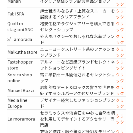
Manah
イタリア高級クラブ記念商品ショップ
ック
紳士靴のみならず、上質なスニーカーを
クリ
Fabi SPA
展開するイタリアブランド
ック
Quattro
格安価格でラグジュアリーを購入できる
クリ
stagioni SNC
セレクトショップ
ック
外人風セクシーでおしゃれな水着ブラン
クリ
S’amorada
ド
ック
ニューヨークストリート系のファッショ
クリ
Malkutha store
ンブランド
ック
Fastshopper
アルマーニなど高級ブランドセレクトネ
クリ
store
ットショッピングサイト
ック
Soreca shop
常に半額セール開催されるセレクトショ
クリ
online
ップ
ック
独創的なアート＆ロックの響きで世界を
クリ
Manuel Bozzi
魅了するシルバーアクセサリーブランド
ック
Media line
デザイナー経営したファッションブラン
クリ
Europe
ド
ック
セラミックスや溶岩石を中心に自然の柄
クリ
La moramora
を利用してデサインするアクセサリー専
ック
門店
芸術と結び、服や靴など多彩なデサイン
クリ