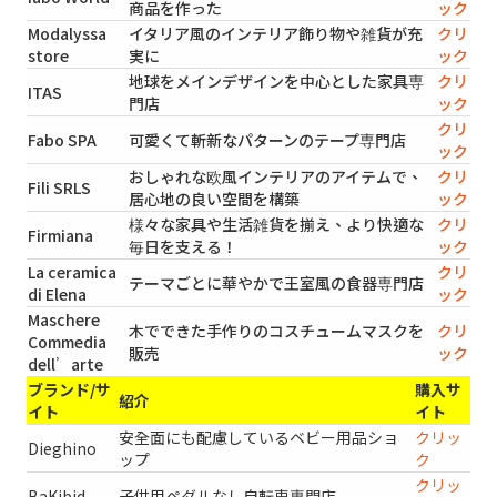
商品を作った
ック
Modalyssa
イタリア風のインテリア飾り物や雑貨が充
クリ
store
実に
ック
地球をメインデザインを中心とした家具専
クリ
ITAS
門店
ック
クリ
Fabo SPA
可愛くて斬新なパターンのテープ専門店
ック
おしゃれな欧風インテリアのアイテムで、
クリ
Fili SRLS
居心地の良い空間を構築
ック
様々な家具や生活雑貨を揃え、より快適な
クリ
Firmiana
毎日を支える！
ック
La ceramica
クリ
テーマごとに華やかで王室風の食器専門店
di Elena
ック
Maschere
木でできた手作りのコスチュームマスクを
クリ
Commedia
販売
ック
dell’arte
ブランド/サ
購入サ
紹介
イト
イト
安全面にも配慮しているベビー用品ショ
クリッ
Dieghino
ップ
ク
クリッ
BaKibid
子供用ペダルなし自転車専門店