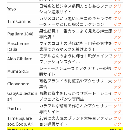
日常系とビジネス系両方ともあるファッ
クリ
Yayo
ション通販サイト
ック
カリメロという黒いヒヨコのキャラクタ
クリ
Tim Camino
ーをテーマとした服装コレクション
ック
男性必見！一番カッコよく見える紳士服
クリ
Pagliara 1848
専門店！
ック
Mascherine
ウィズコロナの時代にも、自分の個性を
クリ
Italia
表現できるマスクを着けよう！
ック
モデルさんのように輝き！靴がメインで
クリ
Aldo Gibilaro
ファッションスタイル
ック
レディースシューズとアクセサリーの通
クリ
Mumi SRLS
販サイト
ック
有名ブランドの化粧品やアクセサリー大
クリ
Cleovenere
集合
ック
GabyCollection
お腹と背中をしっかりサポート！シェイ
クリ
srl
プウェアとパンツ専門店
ック
カラフルな瑠璃で作られたアクセサリー
クリ
Pax Lux
専門サイト
ック
Time Square
若者に大人気のブランド大集合ファッシ
クリ
soc. Coop. Arl
ョン通販サイト
ック