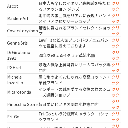
日本人も楽しむイタリア高級感を持たせ
クリ
Ascot
るファッション メンズ
ック
地中海の雰囲気をリアルに表現！ハンド
クリ
Maiden-Art
メイドアクセサリーショップ
ック
若者に愛されるブランドセレクトショッ
クリ
Coverstoryshop
プ
ック
Levi’sなど人気ブランドのデニムパン
クリ
Genna Srls
ツを豊富に揃えております
ック
Di Girolamo
クリ
30年を超えるイタリア革靴老舗
1991
ック
最近人気急上昇可愛いサーカスバッグ専
クリ
PGH srl
門店
ック
Michele
居心地のよくおしゃれな高級コットン・
クリ
Inzerillo
革靴ブランド
ック
インポートの靴を愛する女性の為のシュ
クリ
Mitarotonda
ーズ通販ショップ
ック
クリ
Pinocchio Store
超可愛いピノキオ関連小物専門店
ック
Fri-Goという冷蔵庫キャラクターtシャ
クリ
Fri-Go
ツブランド
ック
クリ