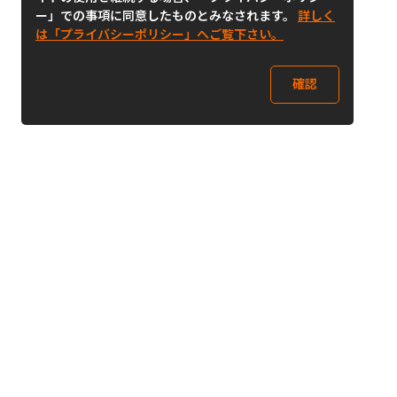
ー」での事項に同意したものとみなされます。
詳しく
は「プライバシーポリシー」へご覧下さい。
確認
Follow Us
Buy&Ship Japan
buyandship.jp
Buy&Ship国際転送サービス