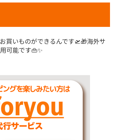
買いものができるんです🛫🎁海外サ
可能です👜✨