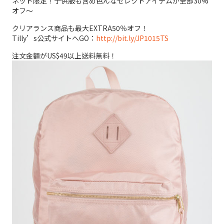
ネット限定！子供服も含め色んなセレクトアイテムが全部30%
オフ～
クリアランス商品も最大EXTRA50％オフ！
Tilly’s公式サイトへGO：
http://bit.ly/JP1015TS
注文金額がUS$49以上送料無料！