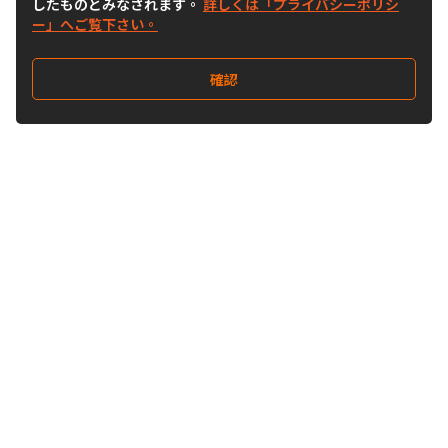
したものとみなされます。
詳しくは「プライバシーポリシ
ー」へご覧下さい。
確認
Follow Us
Buy&Ship Japan
buyandship.jp
Buy&Ship国際転送サービス
Buy&Ship について
国際配送