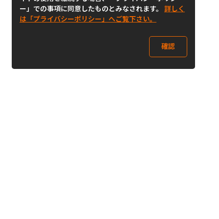
ー」での事項に同意したものとみなされます。
詳しく
は「プライバシーポリシー」へご覧下さい。
確認
Follow Us
Buy&Ship Japan
buyandship.jp
Buy&Ship国際転送サービス