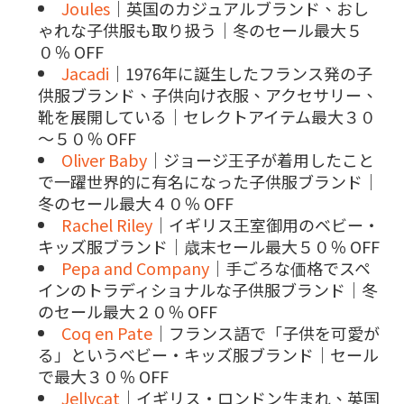
Joules
｜英国のカジュアルブランド、おし
ゃれな子供服も取り扱う｜冬のセール最大５
０％ OFF
Jacadi
｜1976年に誕生したフランス発の子
供服ブランド、子供向け衣服、アクセサリー、
靴を展開している｜セレクトアイテム最大３０
～５０％ OFF
Oliver Baby
｜ジョージ王子が着用したこと
で一躍世界的に有名になった子供服ブランド｜
冬のセール最大４０％ OFF
Rachel Riley
｜イギリス王室御用のベビー・
キッズ服ブランド｜歳末セール最大５０％ OFF
Pepa and Company
｜手ごろな価格でスペ
インのトラディショナルな子供服ブランド｜冬
のセール最大２０％ OFF
Coq en Pate
｜フランス語で「子供を可愛が
る」というベビー・キッズ服ブランド｜セール
で最大３０％ OFF
Jellycat
｜イギリス・ロンドン生まれ、英国