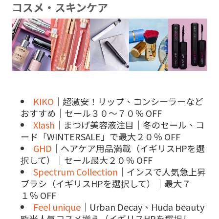
コスメ・スキンケア
KIKO
｜超激安！リップ、コンシーラーなど
おすすめ｜セール３０～７０％ OFF
Xlash
｜まつげ美容液注目｜冬のセール、コ
ード「WINTERSALE」で最大２０％ OFF
GHD
｜ヘアケア用品満載（イギリスHPを選
択して）｜セール最大２０％ OFF
Spectrum Collection
｜インスで人気急上昇
ブラシ（イギリスHPを選択して）｜最大７
１％ OFF
Feel unique
｜Urban Decay、Huda beauty
欧米人気コスメ揃え（イギリスHPを選択し