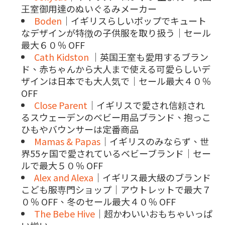
王室御用達のぬいぐるみメーカー
Boden
｜イギリスらしいポップでキュート
なデザインが特徴の子供服を取り扱う｜セール
最大６０％ OFF
Cath Kidston
｜英国王室も愛用するブラン
ド、赤ちゃんから大人まで使える可愛らしいデ
ザインは日本でも大人気で｜セール最大４０％
OFF
Close Parent
｜イギリスで愛され信頼され
るスウェーデンのベビー用品ブランド、抱っこ
ひもやバウンサーは定番商品
Mamas & Papas
｜イギリスのみならず、世
界55ヶ国で愛されているベビーブランド｜セー
ルで最大５０％ OFF
Alex and Alexa
｜イギリス最大級のブランド
こども服専門ショップ｜アウトレットで最大７
０％ OFF、冬のセール最大４０％ OFF
The Bebe Hive
｜超かわいいおもちゃいっぱ