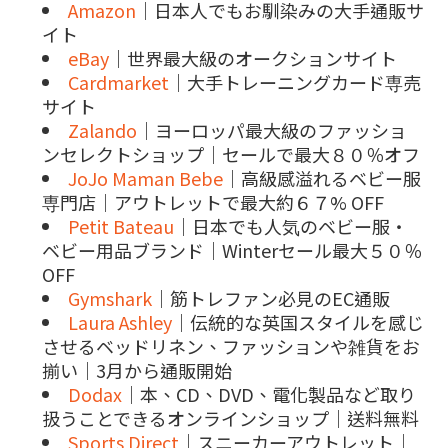
Amazon
｜日本人でもお馴染みの大手通販サ
イト
eBay
｜世界最大級のオークションサイト
Cardmarket
｜大手トレーニングカード専売
サイト
Zalando
｜ヨーロッパ最大級のファッショ
ンセレクトショップ｜セールで最大８０％オフ
JoJo Maman Bebe
｜高級感溢れるベビー服
専門店｜アウトレットで最大約６７% OFF
Petit Bateau
｜日本でも人気のベビー服・
ベビー用品ブランド｜Winterセール最大５０％
OFF
Gymshark
｜筋トレファン必見のEC通販
Laura Ashley
｜伝統的な英国スタイルを感じ
させるベッドリネン、ファッションや雑貨をお
揃い｜3月から通販開始
Dodax
｜本、CD、DVD、電化製品など取り
扱うことできるオンラインショップ｜送料無料
Sports Direct
｜スニーカーアウトレット｜