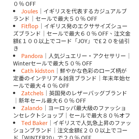
０％ OFF
Joules
｜イギリスを代表するカジュアルブ
ランド｜セールで最大５０％ OFF
Fitflop
｜イギリス発のエクササイズシュー
ズブランド｜セールで最大６０％ OFF、注文金
額£１００以上でコード「JOY」で£２０を値引
き
Pandora
｜人気ジュエリー・アクセサリー｜
Winterセールで最大５０％ OFF
Cath kidston
｜鮮やかな色彩のローズ柄が
定番のインテリア＆雑貨ブランド｜年末年始セ
ールで最大４０％ OFF
Zatchels
｜英国発のレザーバッグブランド
｜新年セール最大６０％ OFF
Zalando
｜ヨーロッパ最大級のファッショ
ンセレクトショップ｜セールで最大８０％オフ
Ted Baker
｜イギリスで人気急上昇のファッ
ションブランド｜注文金額£２００以上でコー
ド「WINTER20」で２０％ OFF