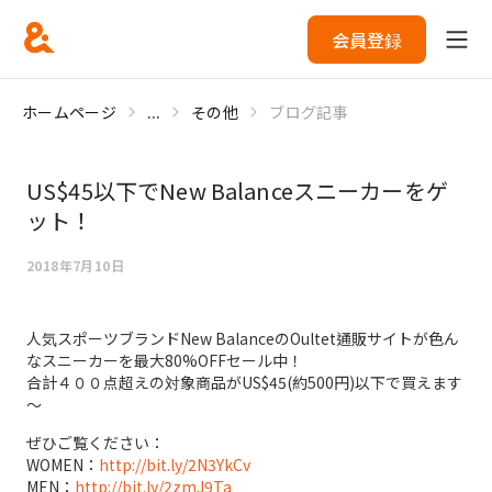
会員登録
ホームページ
...
その他
ブログ記事
US$45以下でNew Balanceスニーカーをゲ
ット！
2018年7月10日
人気スポーツブランドNew BalanceのOultet通販サイトが色ん
なスニーカーを最大80%OFFセール中！
合計４００点超えの対象商品がUS$45(約500円)以下で買えます
～
ぜひご覧ください：
WOMEN：
http://bit.ly/2N3YkCv
MEN：
http://bit.ly/2zmJ9Ta