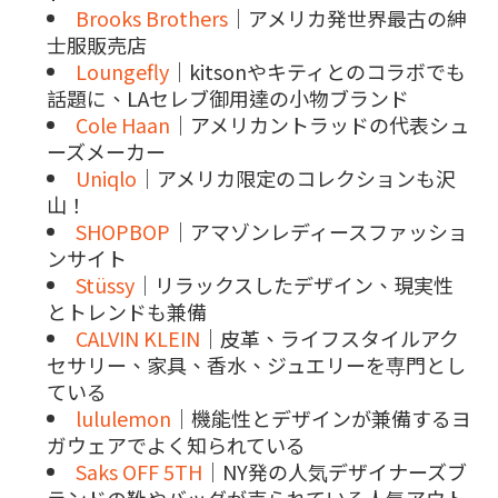
Brooks Brothers
｜アメリカ発世界最古の紳
士服販売店
Loungefly
｜kitsonやキティとのコラボでも
話題に、LAセレブ御用達の小物ブランド
Cole Haan
｜アメリカントラッドの代表シュ
ーズメーカー
Uniqlo
｜アメリカ限定のコレクションも沢
山！
SHOPBOP
｜アマゾンレディースファッショ
ンサイト
Stüssy
｜リラックスしたデザイン、現実性
とトレンドも兼備
CALVIN KLEIN
｜皮革、ライフスタイルアク
セサリー、家具、香水、ジュエリーを専門とし
ている
lululemon
｜機能性とデザインが兼備するヨ
ガウェアでよく知られている
Saks OFF 5TH
｜NY発の人気デザイナーズブ