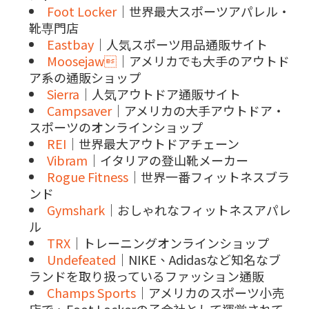
Foot Locker
｜世界最大スポーツアパレル・
靴専門店
Eastbay
｜人気スポーツ用品通販サイト
Moosejaw
｜アメリカでも大手のアウトド
ア系の通販ショップ
Sierra
｜人気アウトドア通販サイト
Campsaver
｜アメリカの大手アウトドア・
スポーツのオンラインショップ
REI
｜世界最大アウトドアチェーン
Vibram
｜イタリアの登山靴メーカー
Rogue Fitness
｜世界一番フィットネスブラ
ンド
Gymshark
｜おしゃれなフィットネスアパレ
ル
TRX
｜トレーニングオンラインショップ
Undefeated
｜NIKE、Adidasなど知名なブ
ランドを取り扱っているファッション通販
Champs Sports
｜アメリカのスポーツ小売
店で、Foot Lockerの子会社として運営されて