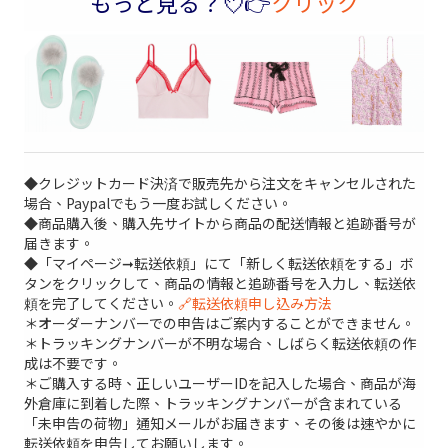
もっと見る？💘👉
クリック
◆クレジットカード決済で販売先から注文をキャンセルされた
場合、Paypalでもう一度お試しください。
◆商品購入後、購入先サイトから商品の配送情報と追跡番号が
届きます。
◆「マイページ➞転送依頼」にて「新しく転送依頼をする」ボ
タンをクリックして、商品の情報と追跡番号を入力し、転送依
頼を完了してください。
🔗転送依頼申し込み方法
＊オーダーナンバーでの申告はご案内することができません。
＊トラッキングナンバーが不明な場合、しばらく転送依頼の作
成は不要です。
＊ご購入する時、正しいユーザーIDを記入した場合、商品が海
外倉庫に到着した際、トラッキングナンバーが含まれている
「未申告の荷物」通知メールがお届きます、その後は速やかに
転送依頼を申告してお願いします。