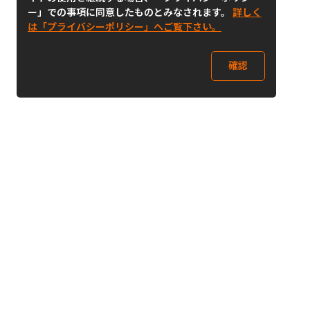
ー」での事項に同意したものとみなされます。
詳しく
は「プライバシーポリシー」へご覧下さい。
確認
Follow Us
Buy&Ship Japan
buyandship.jp
Buy&Ship国際転送サービス