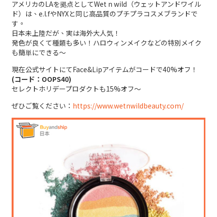
アメリカのLAを拠点としてWet n wild（ウェットアンドワイル
ド）は、e.l.fやNYXと同じ高品質のプチプラコスメブランドで
す。
日本未上陸だが、実は海外大人気！
発色が良くて種類も多い！ハロウィンメイクなどの特別メイク
も簡単にできる～
現在公式サイトにてFace&Lipアイテムがコードで40%オフ！
(コード：OOPS40)
セレクトホリデープロダクトも15%オフ～
ぜひご覧ください：
https://www.wetnwildbeauty.com/