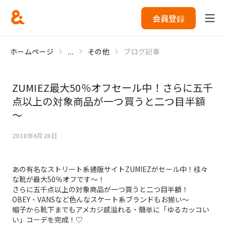
会員登録
ホームページ
...
その他
ブログ記事
ZUMIEZ最大50％オフセール中！さらに五千
点以上の対象商品が一つ買うと二つ目半額
～
2018年6月26日
あの有名なストリート系通販サイトZUMIEZがセール中！様々
な靴が最大50％オフです～！
さらに五千点以上の対象商品が一つ買うと二つ目半額！
OBEY、VANSなど色んなスケート系ブランドもお揃い～
帽子から靴下までもアメカジ感溢れる、簡単に「ゆるカッコい
い」コーデを完成！♡