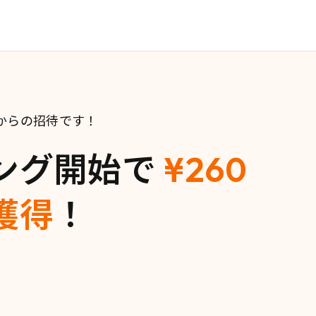
達からの招待です！
ング開始で
¥260
獲得
！