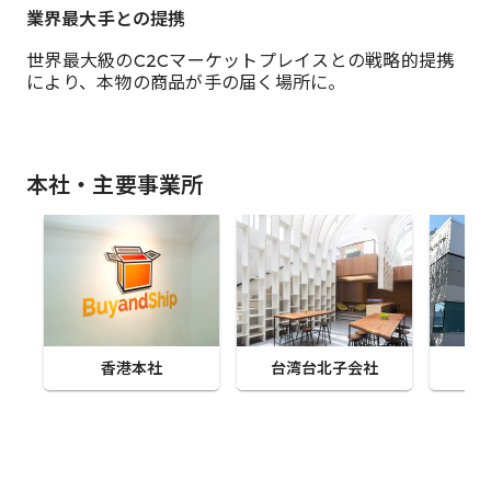
業界最大手との提携
世界最大級のC2Cマーケットプレイスとの戦略的提携
により、本物の商品が手の届く場所に。
本社・主要事業所
香港本社
台湾台北子会社
ア