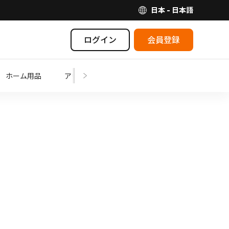
日本 - 日本語
ログイン
会員登録
ホーム用品
アウトドア
ママ・ベビー
芸術・娯楽