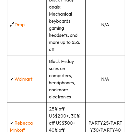
deals:
Mechanical
keyboards,
🔗
Drop
N/A
gaming
headsets, and
more up to 65%
off
Black Friday
sales on
computers,
🔗
Walmart
N/A
headphones,
and more
electronics
25% off
US$200+, 30%
🔗
Rebecca
off US$300+,
PARTY25/PART
Minkoff
40% off
Y30/PARTY40