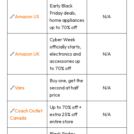
Early Black
Friday deals,
🔗
Amazon US
N/A
home appliances
up to 70% off
Cyber Week
officially starts,
🔗
Amazon UK
electronics and
N/A
accessories up
to 70% off
Buy one, get the
🔗
Vans
second at half
N/A
price
Up to 70% off +
🔗
Coach Outlet
extra 25% off
N/A
Canada
entire store
Black Friday