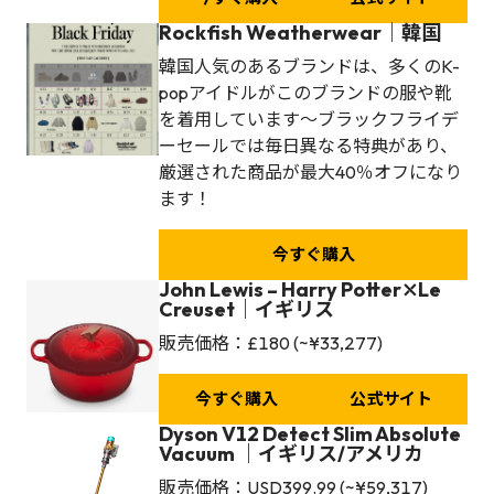
Rockfish Weatherwear｜韓国
韓国人気のあるブランドは、多くのK-
popアイドルがこのブランドの服や靴
を着用しています〜ブラックフライデ
ーセールでは毎日異なる特典があり、
厳選された商品が最大40％オフになり
ます！
今すぐ購入
John Lewis – Harry Potter
⤬
Le
Creuset｜イギリス
販売価格：£180 (~¥33,277)
今すぐ購入
公式サイト
Dyson V12 Detect Slim Absolute
Vacuum ｜イギリス/アメリカ
販売価格：USD399.99 (~¥59,317)