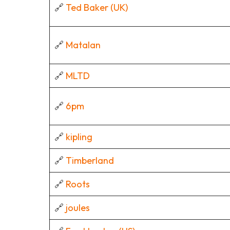
🔗
Ted Baker (UK)
🔗
Matalan
🔗
MLTD
🔗
6pm
🔗
kipling
🔗
Timberland
🔗
Roots
🔗
joules