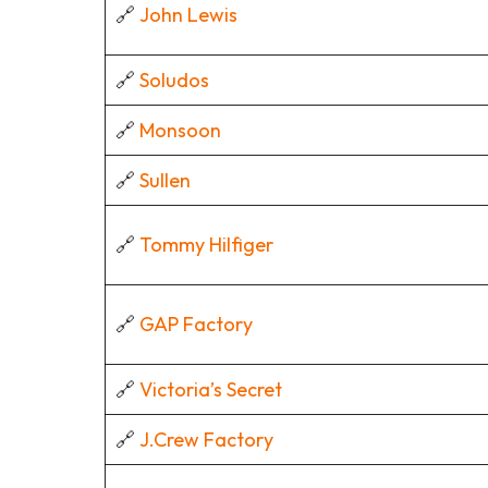
🔗
John Lewis
🔗
Soludos
🔗
Monsoon
🔗
Sullen
🔗
Tommy Hilfiger
🔗
GAP Factory
🔗
Victoria’s Secret
🔗
J.Crew Factory