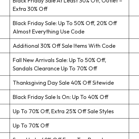
Black Friday Sale At Least 30% Off, Outlet –
Extra 30% Off
Black Friday Sale: Up To 50% Off, 20% Off
Almost Everything Use Code
Additional 30% Off Sale Items With Code
Fall New Arrivals Sale: Up To 50% Off,
Sandals Clearance Up To 70% Off
Thanksgiving Day Sale 40% Off Sitewide
Black Friday Sale Is On: Up To 40% Off
Up To 70% Off, Extra 25% Off Sale Styles
Up To 70% Off