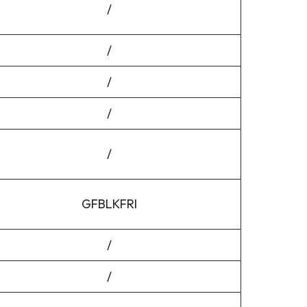
/
/
/
/
/
GFBLKFRI
/
/