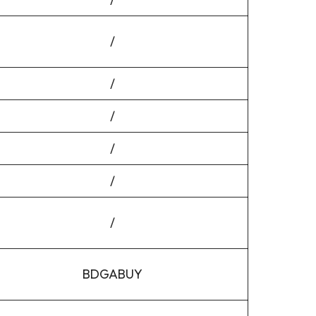
/
/
/
/
/
/
BDGABUY