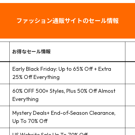
ファッション通販サイトのセール情報
、
お得なセール情報
Early Black Friday: Up to 65% Off + Extra
25% Off Everything
60% OFF 500+ Styles, Plus 50% Off Almost
Everything
Mystery Deals+ End-of-Season Clearance,
Up To 70% Off
US Website Sale Up To 70% Off