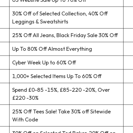
30% Off of Selected Collection, 40% Off
Leggings & Sweatshirts
25% Off All Jeans, Black Friday Sale 30% Off
Up To 80% Off Almost Everything
Cyber Week Up to 60% Off
1,000+ Selected Items Up To 60% Off
Spend £0-85 -15%, £85-220 -20%, Over
£220 -30%
25% Off Tees Sale! Take 30% off Sitewide
With Code