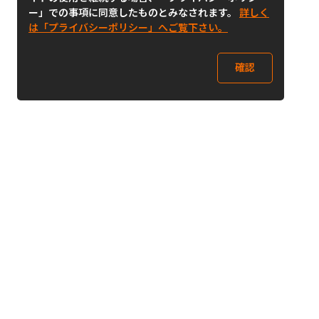
ー」での事項に同意したものとみなされます。
詳しく
は「プライバシーポリシー」へご覧下さい。
確認
Follow Us
Buy&Ship Japan
buyandship.jp
Buy&Ship国際転送サービス