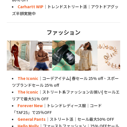
Carhartt WIP
｜トレンドストリート派｜アウトドアグッ
ズ半額実施中
ファッション
The Iconic
｜コーデアイテム| 春セール 25% off、スポー
ツブランドセール 25% off
The Iconic
｜ストリート系ファッションお揃い| セールエ
リアで最大51% OFF
Forever New
｜トレンドレディース服｜コード
「TAF25」で25％OFF
General Pants
｜ストリート派｜セール最大50% OFF
Hello Molly
｜ファーストファッション｜25% OFFセール