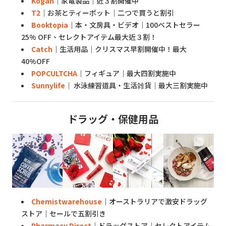
Kogan
｜家電製品｜近３割開催中
T2
｜お茶とティーポット｜二つで買うと割引
Booktopia
｜本・文房具・ビデオ｜100ベストセラー
25% OFF、セレクトアイテム最大近３割！
Catch
｜生活用品｜クリスマス早割開催中！最大
40%OFF
POPCULTCHA
｜フィギュア｜最大四割実施中
Sunnylife
｜ 水泳練習道具・生活雑貨｜最大三割実施中
ドラッグ・保健用品
Chemistwarehouse
｜オーストラリアで激安ドラッグ
ストア｜セールで五割引き
Pharmacy Direct
｜ドラッグストア｜セレクトアイテム