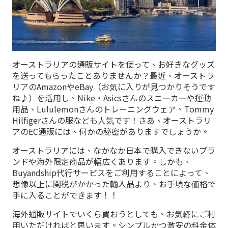
オーストラリアの通販サイトを使って、お好きなグッズ
を送ってもらったことありませんか？最近、オーストラ
リアのAmazonやeBay（お気に入りが見つかりそうです
ね♪）を活用し、Nike・Asicsさんのスニーカーや運動
用品、Lululemonさんのトレーニングウェア、Tommy
Hilfigerさんの服なども人気です！さあ、オーストラリ
アのEC通販には、何かの秘密がありますでしょうか。
オーストラリアには、なかなか日本で購入できないブラ
ンドや海外限定商品が幅広くあります。しかも、
Buyandship代行サービスをご利用することによって、
想像以上に関税がかかった輸入品より、お手頃な価格で
手に入ることができます！！
海外通販サイトでいくら買おうとしても、お気軽にご利
用いただければと思います。シンプルかつ激安の料金体