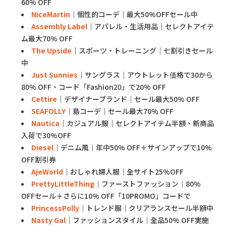
60% OFF
Nice
Martin
｜個性的コーデ｜最大50%OFFセール中
Assembly Label
｜アパレル・生活用品｜セレクトアイテ
ム最大70% OFF
The Upside
｜スポーツ・トレーニング｜七割引きセール
中
Just Sunnies
｜サングラス｜アウトレット価格で30から
80% OFF、コード「Fashion20」で20% OFF
Cettire
｜デザイナーブランド｜セール最大50% OFF
SEAFOLLY
｜島コーデ｜セール最大70% OFF
Nautica
｜カジュアル服｜セレクトアイテム半額、新商品
入荷で30%OFF
Diesel
｜デニム風｜年中50% OFF＋サインアップで10%
OFF割引券
AjeWorld
｜おしゃれ婦人服｜全サイト25%OFF
PrettyLittleThing
｜ファーストファッション｜80%
OFFセール＋さらに10% OFF「10PROMO」コードで
PrincessPolly
｜トレンド服｜クリアランスセール半額中
Nasty Gal
｜ファッションスタイル｜全品50% OFF実施