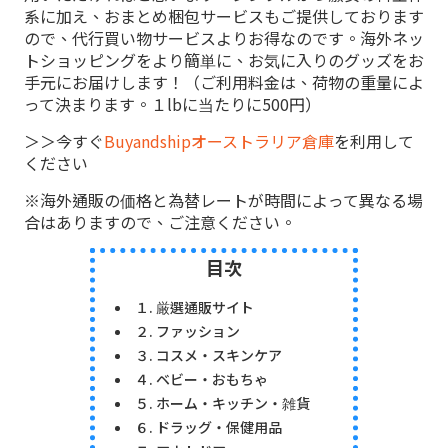
系に加え、おまとめ梱包サービスもご提供しております
ので、代行買い物サービスよりお得なのです。海外ネッ
トショッピングをより簡単に、お気に入りのグッズをお
手元にお届けします！（ご利用料金は、荷物の重量によ
って決まります。１lbに当たりに500円）
＞＞今すぐ
Buyandshipオーストラリア倉庫
を利用して
ください
※海外通販の価格と為替レートが時間によって異なる場
合はありますので、ご注意ください。
目次
１. 厳選通販サイト
２. ファッション
３. コスメ・スキンケア
４. ベビー・おもちゃ
５. ホーム・キッチン・雑貨
６. ドラッグ・保健用品