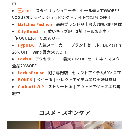
中
asos
｜スタイリッシュコーデ｜セール最大70%OFF！
VOGUEオンラインショッピング・ナイトで25% OFF！
Matches Fashion
｜高級ブランド品｜最大70% OFF開催
City Beach
｜可愛いキッズ服｜3割セール販売中、
「ROGUE20」で20% OFF
Hype DC
｜人気スニーカー｜ブランドセール！Dr.Martin
20%OFF、Vans 最大50%OFF
Lovisa
｜アクセサリー｜最大70%OFFセール中、マスク
全品20%OFF
Lack of color
｜帽子専門店｜セレクトアイテム60% OFF
BONDS
｜ベビー服｜セレクトアイテム半額＋送料無料
Carhartt WIP
｜ストリート派｜アウトドアグッズ半額実
施中
コスメ・スキンケア