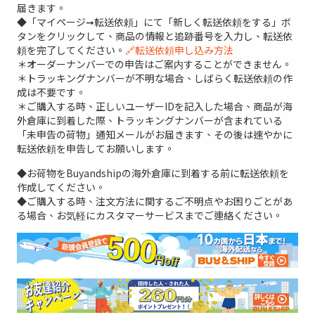
届きます。
◆「マイページ➞転送依頼」にて「新しく転送依頼をする」ボ
タンをクリックして、商品の情報と追跡番号を入力し、転送依
頼を完了してください。
🔗転送依頼申し込み方法
＊オーダーナンバーでの申告はご案内することができません。
＊トラッキングナンバーが不明な場合、しばらく転送依頼の作
成は不要です。
＊ご購入する時、正しいユーザーIDを記入した場合、商品が海
外倉庫に到着した際、トラッキングナンバーが含まれている
「未申告の荷物」通知メールがお届きます、その後は速やかに
転送依頼を申告してお願いします。
◆お荷物をBuyandshipの海外倉庫に到着する前に転送依頼を
作成してください。
◆ご購入する時、注文方法に関するご不明点やお困りごとがあ
る場合、お気軽にカスタマーサービスまでご連絡ください。