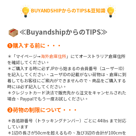
BUYANDSHIPからのTIPS&豆知識
≪BuyandshipからのTIPS≫
➊購入する前に・・・
＊「マイページ➞
海外倉庫住所
」にてオーストラリア倉庫住所
を確認してください。
＊ご購入する時に必ずJPから始まるの会員番号（ユーザーID）
を記入してください、ユーザIDの記載がない荷物は、倉庫に到
着してもお客様にご案内ができませんので、商品をご購入する
時には必ず記入してください。
＊クレジットカード決済で販売先から注文をキャンセルされた
場合、Paypalでもう一度お試しください。
➋荷物の制限について・・・
＊各追跡番号（トラッキングナンバー）ごとに 44lbs まで対応
しています
＊1辺の長さが50cmを超えるもの、及び3辺の合計が100cmを