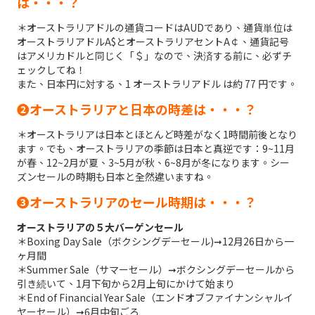
は・・・？
＊オーストラリアドルの通貨コードはAUDであり、通貨単位は
オーストラリアドルA$とオーストラリアセントA￠、通貨記号
はアメリカドルと同じく「＄」なので、決済する前に、必ずチ
ェックしてね！
また、日本円に対する、1 オーストラリアドル は約 77 円です。
➋オーストラリアと日本の時差は・・・？
＊オーストラリアは日本とほとんど時差がなく1時間前後となり
ます。でも、オーストラリアの季節は日本と真逆です：9~11月
が春、12~2月が夏、3~5月が秋、6~8月が冬になります。シー
ズンセールの時期も日本と全然違いますね。
➌オーストラリアのセール時期は・・・？
オーストラリアの５大バーゲンセール
＊Boxing Day Sale（ボクシングデーセール)➞12月26日から一
ヶ月間
＊Summer Sale（サマーセール）➞ボクシングデーセールから
引き続いて、1月下旬から2月上旬にかけて始まり
＊End of Financial Year Sale（エンドオブファイナンシャルイ
ヤーセール）➞6月中旬ごろ