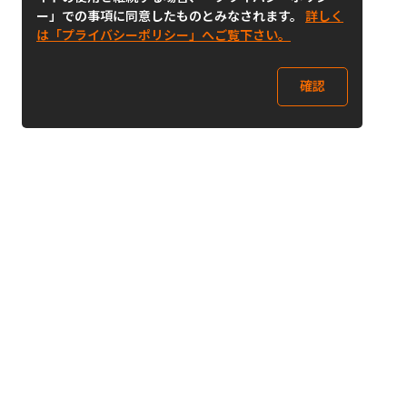
ー」での事項に同意したものとみなされます。
詳しく
は「プライバシーポリシー」へご覧下さい。
確認
Follow Us
Buy&Ship Japan
buyandship.jp
Buy&Ship国際転送サービス